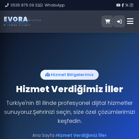
0535 875 09 32
WhatsApp
E
V
O
R
A
DIJITAL
V
— Value
(İş Değeri)
Hizmet Bölgelerimiz
Hizmet Verdiğimiz İller
Türkiye'nin 81 ilinde profesyonel dijital hizmetler
sunuyoruz.
Şehrinizi seçin, size özel çözümlerimizi
keşfedin.
Ana Sayfa
Hizmet Verdiğimiz İller