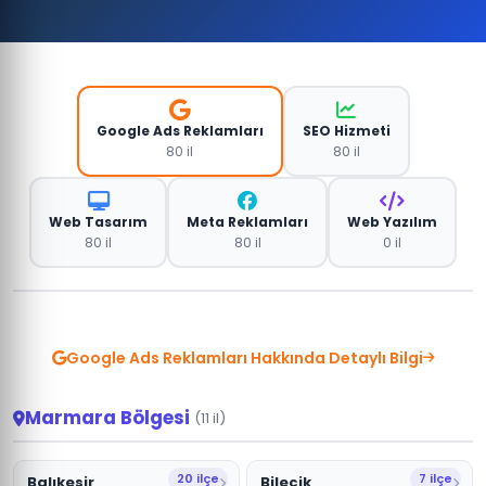
Google Ads Reklamları
SEO Hizmeti
80 il
80 il
Web Tasarım
Meta Reklamları
Web Yazılım
80 il
80 il
0 il
Google Ads Reklamları Hakkında Detaylı Bilgi
Marmara Bölgesi
(11 il)
20 ilçe
7 ilçe
Balıkesir
Bilecik