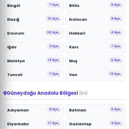
7 ilçe
6 ilçe
Bingöl
Bitlis
10 ilçe
8 ilçe
Elazığ
Erzincan
20 ilçe
4 ilçe
Erzurum
Hakkari
3 ilçe
7 ilçe
Iğdır
Kars
13 ilçe
5 ilçe
Malatya
Muş
7 ilçe
13 ilçe
Tunceli
Van
Güneydoğu Anadolu Bölgesi
(9 il)
8 ilçe
5 ilçe
Adıyaman
Batman
17 ilçe
9 ilçe
Diyarbakır
Gaziantep