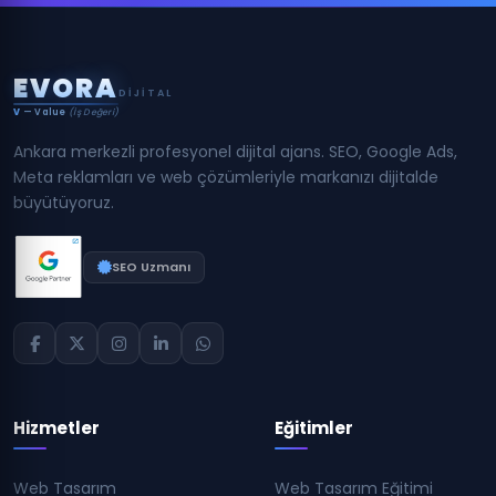
E
V
O
R
A
DIJITAL
V
— Value
(İş Değeri)
Ankara merkezli profesyonel dijital ajans. SEO, Google Ads,
Meta reklamları ve web çözümleriyle markanızı dijitalde
büyütüyoruz.
SEO Uzmanı
Hizmetler
Eğitimler
Web Tasarım
Web Tasarım Eğitimi