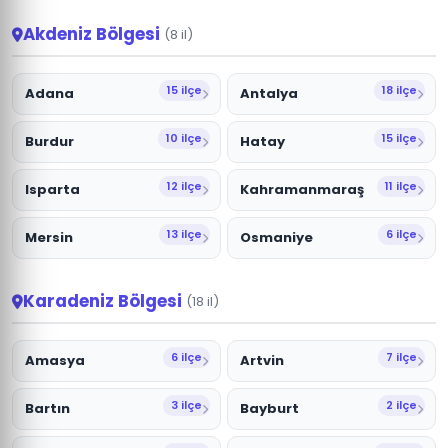
Akdeniz Bölgesi
(8 il)
15 ilçe
18 ilçe
Adana
Antalya
10 ilçe
15 ilçe
Burdur
Hatay
12 ilçe
11 ilçe
Isparta
Kahramanmaraş
13 ilçe
6 ilçe
Mersin
Osmaniye
Karadeniz Bölgesi
(18 il)
6 ilçe
7 ilçe
Amasya
Artvin
3 ilçe
2 ilçe
Bartın
Bayburt