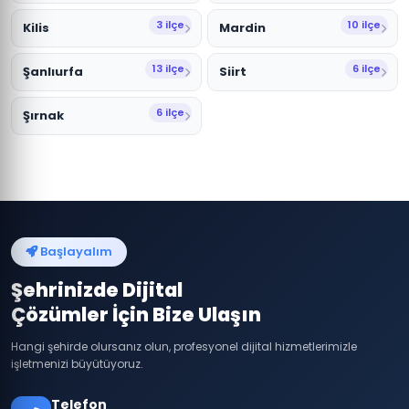
3 ilçe
10 ilçe
Kilis
Mardin
13 ilçe
6 ilçe
Şanlıurfa
Siirt
6 ilçe
Şırnak
Başlayalım
Şehrinizde Dijital
Çözümler İçin Bize Ulaşın
Hangi şehirde olursanız olun, profesyonel dijital hizmetlerimizle
işletmenizi büyütüyoruz.
Telefon