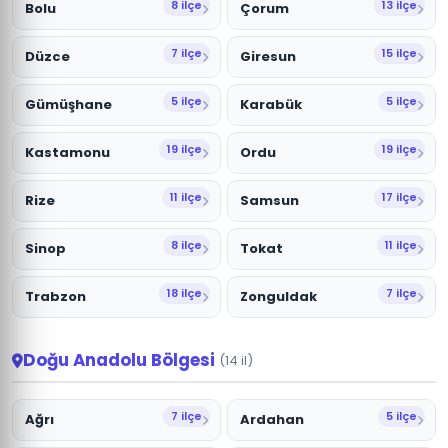
8 ilçe
13 ilçe
Bolu
Çorum
7 ilçe
15 ilçe
Düzce
Giresun
5 ilçe
5 ilçe
Gümüşhane
Karabük
19 ilçe
19 ilçe
Kastamonu
Ordu
11 ilçe
17 ilçe
Rize
Samsun
8 ilçe
11 ilçe
Sinop
Tokat
18 ilçe
7 ilçe
Trabzon
Zonguldak
Doğu Anadolu Bölgesi
(14 il)
7 ilçe
5 ilçe
Ağrı
Ardahan