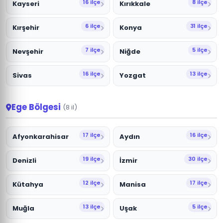
16 ilçe
8 ilçe
Kayseri
Kırıkkale
6 ilçe
31 ilçe
Kırşehir
Konya
7 ilçe
5 ilçe
Nevşehir
Niğde
16 ilçe
13 ilçe
Sivas
Yozgat
Ege Bölgesi
(8 il)
17 ilçe
16 ilçe
Afyonkarahisar
Aydın
19 ilçe
30 ilçe
Denizli
İzmir
12 ilçe
17 ilçe
Kütahya
Manisa
13 ilçe
5 ilçe
Muğla
Uşak