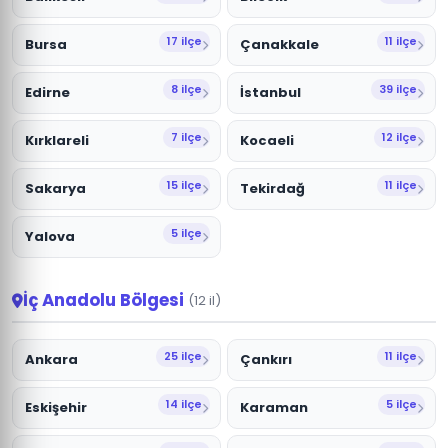
17 ilçe
11 ilçe
Bursa
Çanakkale
8 ilçe
39 ilçe
Edirne
İstanbul
7 ilçe
12 ilçe
Kırklareli
Kocaeli
15 ilçe
11 ilçe
Sakarya
Tekirdağ
5 ilçe
Yalova
İç Anadolu Bölgesi
(12 il)
25 ilçe
11 ilçe
Ankara
Çankırı
14 ilçe
5 ilçe
Eskişehir
Karaman