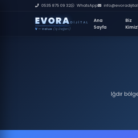
0535 875 09 32
WhatsApp
info@evoradijita
E
V
O
R
A
Ana
Biz
DIJITAL
Sayfa
Kimiz
V
— Value
(İş Değeri)
Iğdır bölg