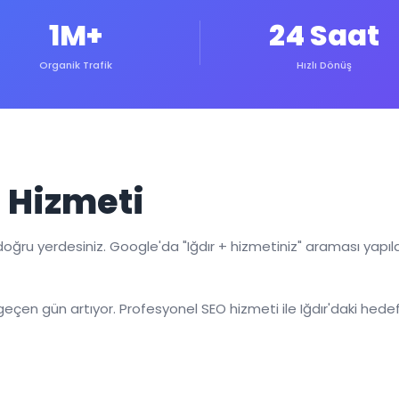
1M+
24 Saat
Organik Trafik
Hızlı Dönüş
i Hizmeti
doğru yerdesiniz. Google'da "Iğdır + hizmetiniz" araması yapıl
çen gün artıyor. Profesyonel SEO hizmeti ile Iğdır'daki hedef 