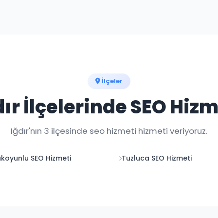
aylık raporlarla şeffaf ilerleme sağlıyoruz.
İlçeler
dır İlçelerinde SEO Hizm
Iğdır'nın 3 ilçesinde seo hizmeti hizmeti veriyoruz.
koyunlu SEO Hizmeti
Tuzluca SEO Hizmeti