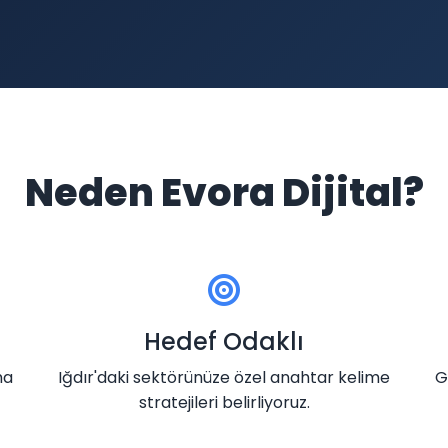
Neden Evora Dijital?
Hedef Odaklı
ma
Iğdır'daki sektörünüze özel anahtar kelime
G
stratejileri belirliyoruz.