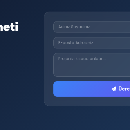
meti
Ücret