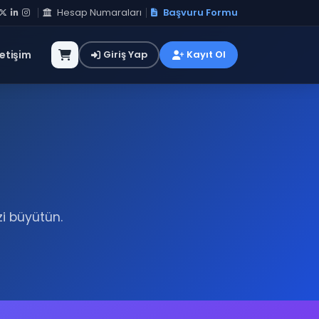
Hesap Numaraları
Başvuru Formu
letişim
Giriş Yap
Kayıt Ol
zi büyütün.