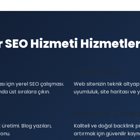
r SEO Hizmeti Hizmetle
Teknik SEO
ası için yerel SEO çalışması.
Web sitenizin teknik altyapı
a üst sıralara çıkın.
uyumluluk, site haritası ve y
Backlink Çalış
üretimi. Blog yazıları,
Kaliteli ve doğal backlink pr
yonu.
artırmak için güvenilir kay