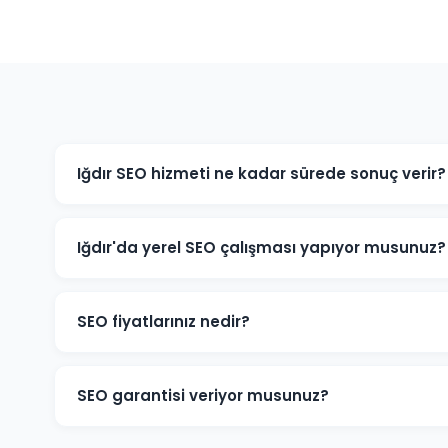
Iğdır SEO hizmeti ne kadar sürede sonuç verir?
SEO organik bir süreçtir ve genellikle 3-6 ay içinde an
rekabet yoğunluğuna ve sektörünüze bağlı olarak bu sü
Iğdır'da yerel SEO çalışması yapıyor musunuz?
Evet, Iğdır'daki işletmeniz için Google Business Profi
çalışması ve yerel dizin kayıtları dahil kapsamlı yerel
SEO fiyatlarınız nedir?
SEO fiyatlarımız projenin kapsamına, rekabet düzeyine 
işletmeniz için ücretsiz SEO analizi yapıp size özel teklif
SEO garantisi veriyor musunuz?
Google sıralama garantisi veren firmalardan uzak durma