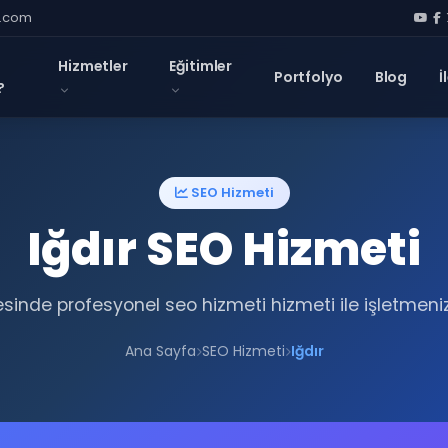
l.com
Hizmetler
Eğitimler
Portfolyo
Blog
İ
?
SEO Hizmeti
Iğdır SEO Hizmeti
esinde profesyonel seo hizmeti hizmeti ile işletmeni
Ana Sayfa
SEO Hizmeti
Iğdır