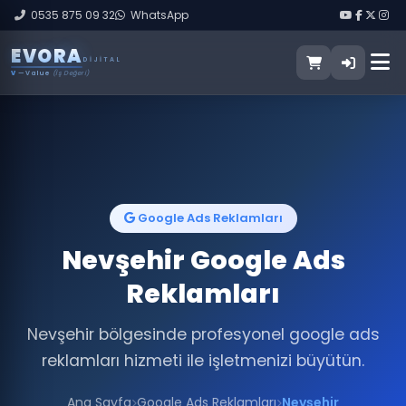
0535 875 09 32
WhatsApp
E
V
O
R
A
DIJITAL
V
— Value
(İş Değeri)
Google Ads Reklamları
Nevşehir Google Ads
Reklamları
Nevşehir bölgesinde profesyonel google ads
reklamları hizmeti ile işletmenizi büyütün.
Ana Sayfa
Google Ads Reklamları
Nevşehir