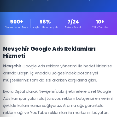
500+
98%
7/24
10+
Tamamlanan Proje
Müşteri Memnuniyeti
Teknik Destek
Yıllık Tecrübe
Nevşehir Google Ads Reklamları
Hizmeti
Nevşehir
Google Ads reklam yönetimi ile hedef kitlenize
anında ulaşın. İç Anadolu Bölgesi'ndeki potansiyel
müşterileriniz tam da sizi ararken karşılarına çıkın.
Evora Dijital olarak Nevşehir'daki işletmelere özel Google
Ads kampanyaları oluşturuyor, reklam bütçenizi en verimli
şekilde kullanmanızı sağlıyoruz. Arama ağı, görüntülü
reklam ağı ve YouTube reklamları ile markanızı büyütün.