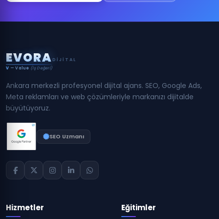
E
V
O
R
A
DIJITAL
V
— Value
(İş Değeri)
Ankara merkezli profesyonel dijital ajans. SEO, Google Ads,
Meta reklamları ve web çözümleriyle markanızı dijitalde
büyütüyoruz.
SEO Uzmanı
Hizmetler
Eğitimler