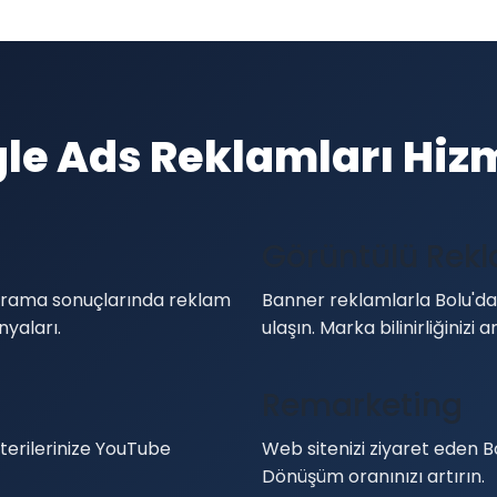
le Ads Reklamları Hiz
Görüntülü Rek
e arama sonuçlarında reklam
Banner reklamlarla Bolu'dak
yaları.
ulaşın. Marka bilinirliğinizi ar
Remarketing
terilerinize YouTube
Web sitenizi ziyaret eden Bo
Dönüşüm oranınızı artırın.