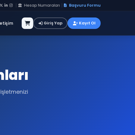
Hesap Numaraları
Başvuru Formu
letişim
Giriş Yap
Kayıt Ol
ları
işletmenizi