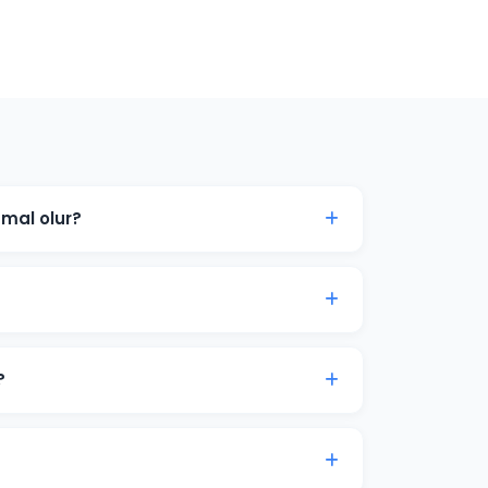
mal olur?
hedef kitlenize göre değişir. Bolu'daki
çları ücretsiz danışmanlıkta paylaşabiliriz.
 tıklamaları ve dönüşümleri genellikle
syon süreci 2-4 hafta sürer.
?
ütçe önerisi sunuyoruz. Son karar her