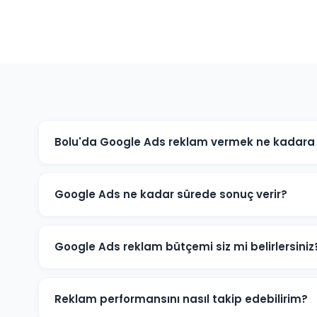
Bolu'da Google Ads reklam vermek ne kadara 
Google Ads maliyeti sektörünüze, rekabet düzeyine ve 
işletmeniz için minimum bütçe önerisi ve tahmini sonu
Google Ads ne kadar sürede sonuç verir?
Google Ads reklamları hemen yayınlanmaya başlar. İlk
kampanya başladığı gün almaya başlarsınız. Optimiza
Google Ads reklam bütçemi siz mi belirlersiniz
Bolu'daki sektörünüz ve hedeflerinize göre optimum b
zaman sizindir.
Reklam performansını nasıl takip edebilirim?