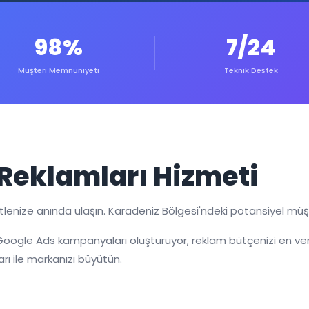
98%
7/24
Müşteri Memnuniyeti
Teknik Destek
Reklamları Hizmeti
enize anında ulaşın. Karadeniz Bölgesi'ndeki potansiyel müşteri
l Google Ads kampanyaları oluşturuyor, reklam bütçenizi en ver
rı ile markanızı büyütün.