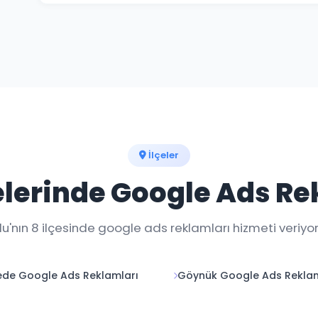
Haftalık raporlar ve gerçek zamanlı dashboard erişim
takip edebilirsiniz.
İlçeler
çelerinde Google Ads Re
lu'nın 8 ilçesinde google ads reklamları hizmeti veriyor
de Google Ads Reklamları
Göynük Google Ads Reklam