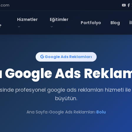
l.com
Hizmetler
Eğitimler
Portfolyo
Blog
İ
?
Google Ads Reklamları
u Google Ads Reklam
sinde profesyonel google ads reklamları hizmeti ile 
büyütün.
Ana Sayfa
Google Ads Reklamları
Bolu