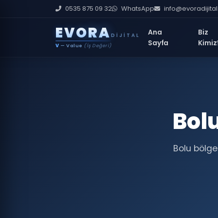
0535 875 09 32
WhatsApp
info@evoradijita
E
V
O
R
A
Ana
Biz
DIJITAL
Sayfa
Kimiz
V
— Value
(İş Değeri)
Bol
Bolu bölge