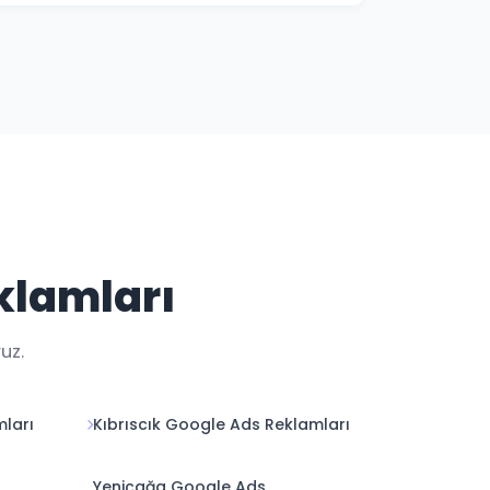
i ile Bolu kampanya performansınızı her an
klamları
uz.
ları
Kıbrıscık Google Ads Reklamları
Yeniçağa Google Ads