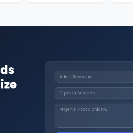
Ads
ize