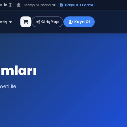
Hesap Numaraları
Başvuru Formu
letişim
Giriş Yap
Kayıt Ol
amları
eti ile