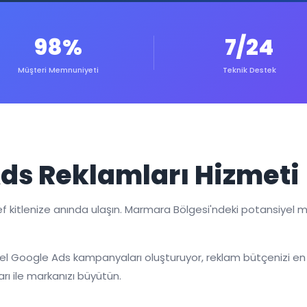
98%
7/24
Müşteri Memnuniyeti
Teknik Destek
ds Reklamları Hizmeti
kitlenize anında ulaşın. Marmara Bölgesi'ndeki potansiyel müş
özel Google Ads kampanyaları oluşturuyor, reklam bütçenizi en 
rı ile markanızı büyütün.