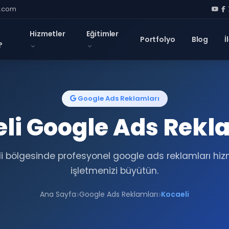
l.com
Hizmetler
Eğitimler
Portfolyo
Blog
İ
?
Google Ads Reklamları
li Google Ads Rekl
i bölgesinde profesyonel google ads reklamları hizm
işletmenizi büyütün.
Ana Sayfa
Google Ads Reklamları
Kocaeli