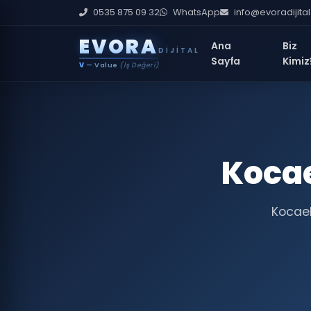
0535 875 09 32
WhatsApp
info@evoradijita
E
V
O
R
A
Ana
Biz
DIJITAL
Sayfa
Kimiz
V
— Value
(İş Değeri)
Kocae
Kocael