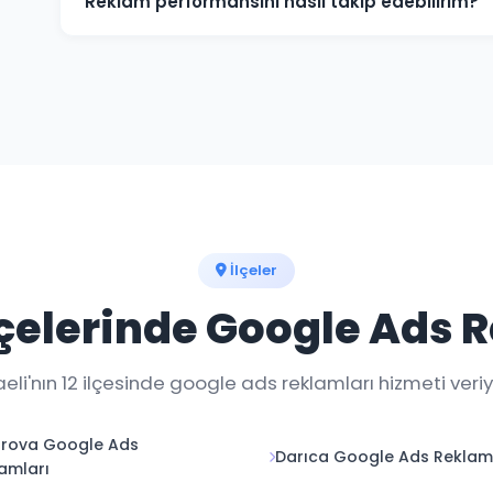
Reklam performansını nasıl takip edebilirim?
Haftalık raporlar ve gerçek zamanlı dashboard erişim
an takip edebilirsiniz.
İlçeler
lçelerinde Google Ads 
eli'nın 12 ilçesinde google ads reklamları hizmeti veriy
ırova Google Ads
Darıca Google Ads Reklam
amları