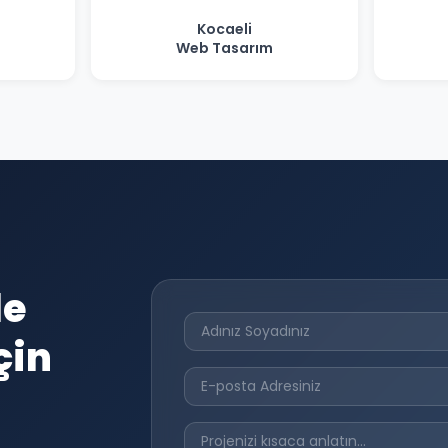
Kocaeli
Web Tasarım
le
çin