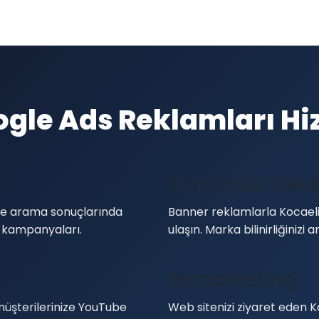
ogle Ads Reklamları Hi
Görüntülü Rek
gle arama sonuçlarında
Banner reklamlarla Kocaeli'
 kampanyaları.
ulaşın. Marka bilinirliğinizi ar
Remarketing
müşterilerinize YouTube
Web sitenizi ziyaret eden Ko