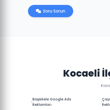
Soru Sorun
Kocaeli İ
Koca
Başiskele Google Ads
Çay
Reklamları
Rekl