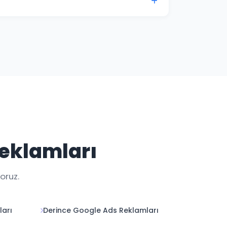
i ile Kocaeli kampanya performansınızı her
Reklamları
oruz.
ları
Derince Google Ads Reklamları