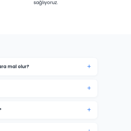
sağlıyoruz.
ra mal olur?
hedef kitlenize göre değişir. Kocaeli'daki
çları ücretsiz danışmanlıkta paylaşabiliriz.
 tıklamaları ve dönüşümleri genellikle
syon süreci 2-4 hafta sürer.
?
m bütçe önerisi sunuyoruz. Son karar her