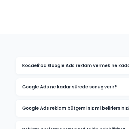
Kocaeli'da Google Ads reklam vermek ne kada
Google Ads maliyeti sektörünüze, rekabet düzeyine ve 
işletmeniz için minimum bütçe önerisi ve tahmini sonu
Google Ads ne kadar sürede sonuç verir?
Google Ads reklamları hemen yayınlanmaya başlar. İlk
kampanya başladığı gün almaya başlarsınız. Optimiza
Google Ads reklam bütçemi siz mi belirlersiniz
Kocaeli'daki sektörünüz ve hedeflerinize göre optimu
zaman sizindir.