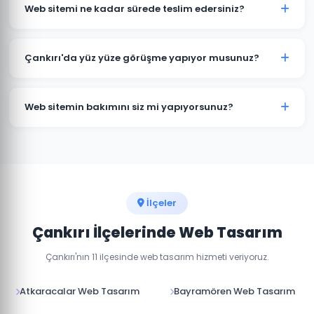
kapsamına göre değişmektedir. Kurumsal web sitesi,
Web sitemi ne kadar sürede teslim edersiniz?
e-ticaret sitesi ve özel yazılım projeleri için farklı
paketlerimiz bulunmaktadır. Detaylı fiyat bilgisi için
Standart kurumsal web sitesi projeleri 7-14 iş günü, e-
bizimle iletişime geçin.
ticaret projeleri 15-30 iş günü içinde teslim
Çankırı'da yüz yüze görüşme yapıyor musunuz?
edilmektedir. Projenin kapsamına göre süre değişebilir.
Evet, Çankırı'daki müşterilerimizle yüz yüze veya
online görüşme imkanı sunuyoruz. Projenizin
Web sitemin bakımını siz mi yapıyorsunuz?
detaylarını birlikte değerlendirebiliriz.
Evet, teslim sonrası web sitenizin teknik bakımını,
güvenlik güncellemelerini ve içerik düzenlemelerini
yapıyoruz. Aylık bakım paketlerimiz mevcuttur.
İlçeler
Çankırı İlçelerinde Web Tasarım
Çankırı'nın 11 ilçesinde web tasarım hizmeti veriyoruz.
Atkaracalar Web Tasarım
Bayramören Web Tasarım