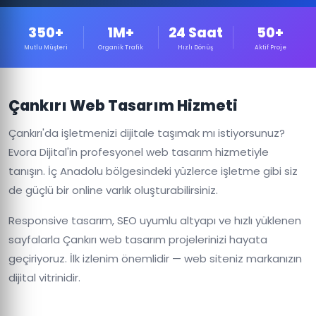
350+
1M+
24 Saat
50+
Mutlu Müşteri
Organik Trafik
Hızlı Dönüş
Aktif Proje
Çankırı Web Tasarım Hizmeti
Çankırı'da işletmenizi dijitale taşımak mı istiyorsunuz?
Evora Dijital'in profesyonel web tasarım hizmetiyle
tanışın. İç Anadolu bölgesindeki yüzlerce işletme gibi siz
de güçlü bir online varlık oluşturabilirsiniz.
Responsive tasarım, SEO uyumlu altyapı ve hızlı yüklenen
sayfalarla Çankırı web tasarım projelerinizi hayata
geçiriyoruz. İlk izlenim önemlidir — web siteniz markanızın
dijital vitrinidir.