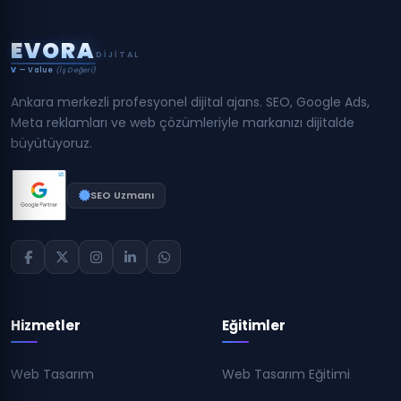
E
V
O
R
A
DIJITAL
V
— Value
(İş Değeri)
Ankara merkezli profesyonel dijital ajans. SEO, Google Ads,
Meta reklamları ve web çözümleriyle markanızı dijitalde
büyütüyoruz.
SEO Uzmanı
Hizmetler
Eğitimler
Web Tasarım
Web Tasarım Eğitimi