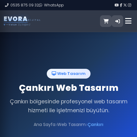
0535 875 09 32
WhatsApp
E
V
O
R
A
DIJITAL
V
— Value
(İş Değeri)
Web Tasarım
Çankırı Web Tasarım
Çankırı bölgesinde profesyonel web tasarım
hizmeti ile işletmenizi büyütün.
Ana Sayfa
Web Tasarım
Çankırı