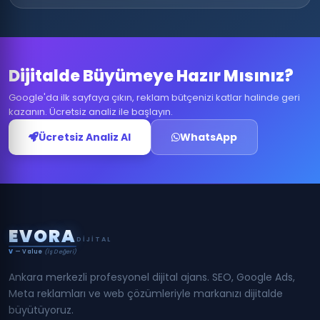
Dijitalde Büyümeye Hazır Mısınız?
Google'da ilk sayfaya çıkın, reklam bütçenizi katlar halinde geri
kazanın. Ücretsiz analiz ile başlayın.
Ücretsiz Analiz Al
WhatsApp
E
V
O
R
A
DIJITAL
V
— Value
(İş Değeri)
Ankara merkezli profesyonel dijital ajans. SEO, Google Ads,
Meta reklamları ve web çözümleriyle markanızı dijitalde
büyütüyoruz.