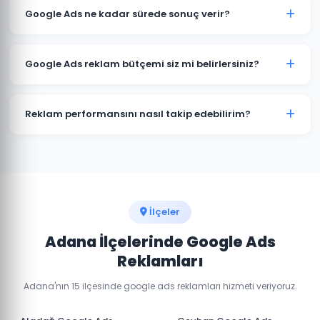
hedef kitlenize göre değişir. Adana'daki işletmeniz için
Google Ads ne kadar sürede sonuç verir?
minimum bütçe önerisi ve tahmini sonuçları ücretsiz
danışmanlıkta paylaşabiliriz.
Google Ads reklamları hemen yayınlanmaya başlar. İlk
tıklamaları ve dönüşümleri genellikle kampanya
Google Ads reklam bütçemi siz mi belirlersiniz?
başladığı gün almaya başlarsınız. Optimizasyon süreci
2-4 hafta sürer.
Adana'daki sektörünüz ve hedeflerinize göre optimum
bütçe önerisi sunuyoruz. Son karar her zaman sizindir.
Reklam performansını nasıl takip edebilirim?
Haftalık raporlar ve gerçek zamanlı dashboard erişimi
ile Adana kampanya performansınızı her an takip
edebilirsiniz.
İlçeler
Adana İlçelerinde Google Ads
Reklamları
Adana'nın 15 ilçesinde google ads reklamları hizmeti veriyoruz.