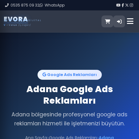
0535 875 09 32
WhatsApp
E
V
O
R
A
DIJITAL
V
— Value
(İş Değeri)
Google Ads Reklamları
Adana Google Ads
Reklamları
Adana bölgesinde profesyonel google ads
reklamları hizmeti ile işletmenizi büyütün.
Ana Sayfa
Google Ads Reklamları
Adana