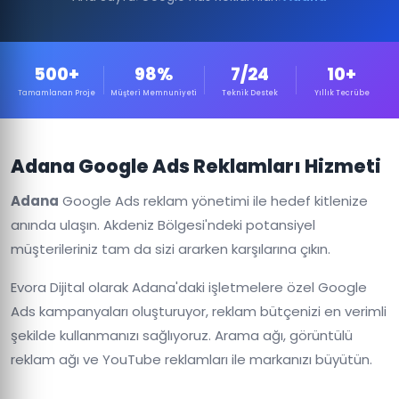
500+
98%
7/24
10+
Tamamlanan Proje
Müşteri Memnuniyeti
Teknik Destek
Yıllık Tecrübe
Adana Google Ads Reklamları Hizmeti
Adana
Google Ads reklam yönetimi ile hedef kitlenize
anında ulaşın. Akdeniz Bölgesi'ndeki potansiyel
müşterileriniz tam da sizi ararken karşılarına çıkın.
Evora Dijital olarak Adana'daki işletmelere özel Google
Ads kampanyaları oluşturuyor, reklam bütçenizi en verimli
şekilde kullanmanızı sağlıyoruz. Arama ağı, görüntülü
reklam ağı ve YouTube reklamları ile markanızı büyütün.