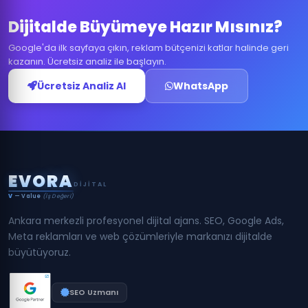
Dijitalde Büyümeye Hazır Mısınız?
Google'da ilk sayfaya çıkın, reklam bütçenizi katlar halinde geri
kazanın. Ücretsiz analiz ile başlayın.
Ücretsiz Analiz Al
WhatsApp
E
V
O
R
A
DIJITAL
V
— Value
(İş Değeri)
Ankara merkezli profesyonel dijital ajans. SEO, Google Ads,
Meta reklamları ve web çözümleriyle markanızı dijitalde
büyütüyoruz.
SEO Uzmanı