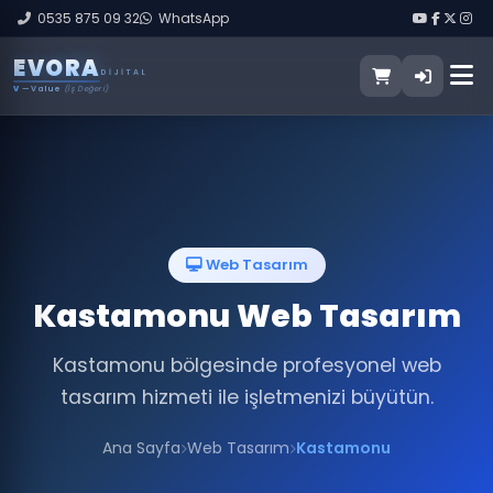
0535 875 09 32
WhatsApp
E
V
O
R
A
DIJITAL
V
— Value
(İş Değeri)
Web Tasarım
Kastamonu Web Tasarım
Kastamonu bölgesinde profesyonel web
tasarım hizmeti ile işletmenizi büyütün.
Ana Sayfa
Web Tasarım
Kastamonu