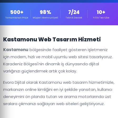
500+
98%
7/24
10+
Tamamlanan Proje
Müşteri Memnuniyeti
Teknik Destek
Yıllık Tecrübe
Kastamonu Web Tasarım Hizmeti
Kastamonu
bölgesinde faaliyet gösteren işletmeniz
için modern, hızlı ve mobil uyumlu web sitesi tasarlıyoruz.
Karadeniz Bölgesi'nin dinamik iş dünyasında dijital
varlığınızı güçlendirmek artık çok kolay.
Evora Dijital olarak Kastamonu web tasarım hizmetimizle,
markanızın online kimliğini en iyi şekilde yansıtan, kullanıcı
deneyimini ön planda tutan ve arama motorlarında üst
sıralara çıkmanızı sağlayan web siteleri geliştiriyoruz.