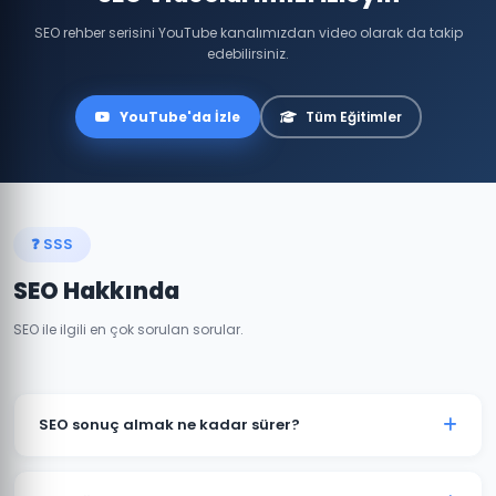
SEO rehber serisini YouTube kanalımızdan video olarak da takip
edebilirsiniz.
YouTube'da İzle
Tüm Eğitimler
❓ SSS
SEO Hakkında
SEO ile ilgili en çok sorulan sorular.
SEO sonuç almak ne kadar sürer?
SEO uzun vadeli bir stratejidir. Rekabete bağlı olarak
genellikle 3-6 ay içinde ilk sonuçlar görülmeye başlar.