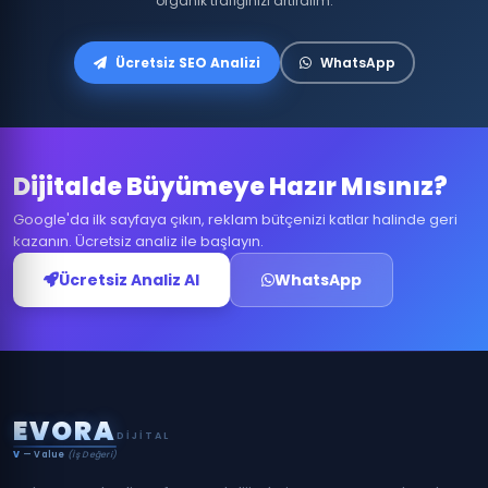
organik trafiğinizi artıralım.
Ücretsiz SEO Analizi
WhatsApp
Dijitalde Büyümeye Hazır Mısınız?
Google'da ilk sayfaya çıkın, reklam bütçenizi katlar halinde geri
kazanın. Ücretsiz analiz ile başlayın.
Ücretsiz Analiz Al
WhatsApp
E
V
O
R
A
DIJITAL
V
— Value
(İş Değeri)