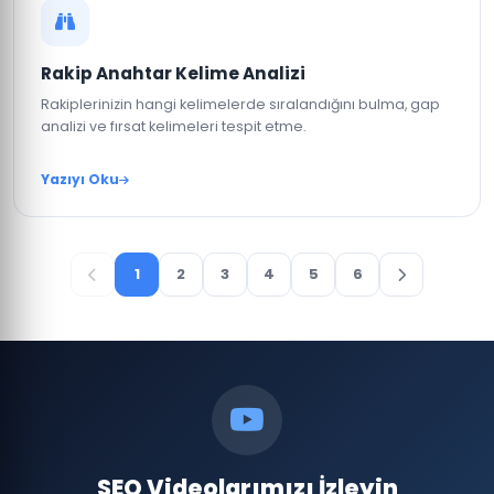
Rakip Anahtar Kelime Analizi
Rakiplerinizin hangi kelimelerde sıralandığını bulma, gap
analizi ve fırsat kelimeleri tespit etme.
Yazıyı Oku
1
2
3
4
5
6
SEO Videolarımızı İzleyin