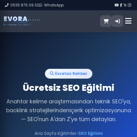
0535 875 09 32
WhatsApp
E
V
O
R
A
DIJITAL
V
— Value
(İş Değeri)
Ücretsiz Rehber
Ücretsiz SEO Eğitimi
Anahtar kelime araştırmasından teknik SEO'ya,
backlink stratejilerinden
içerik optimizasyonuna
— SEO'nun A'dan Z'ye tüm detayları.
Ana Sayfa
Eğitimler
SEO Eğitimi