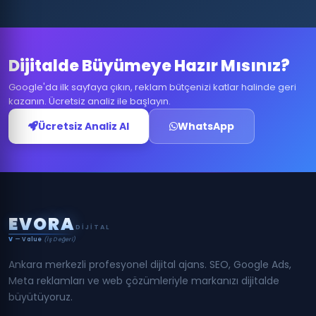
Dijitalde Büyümeye Hazır Mısınız?
Google'da ilk sayfaya çıkın, reklam bütçenizi katlar halinde geri
kazanın. Ücretsiz analiz ile başlayın.
Ücretsiz Analiz Al
WhatsApp
E
V
O
R
A
DIJITAL
V
— Value
(İş Değeri)
Ankara merkezli profesyonel dijital ajans. SEO, Google Ads,
Meta reklamları ve web çözümleriyle markanızı dijitalde
büyütüyoruz.