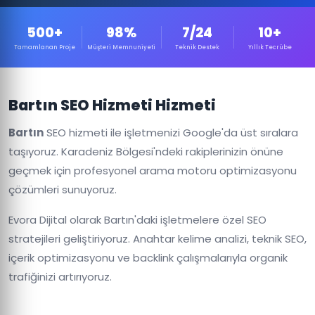
500+
98%
7/24
10+
Tamamlanan Proje
Müşteri Memnuniyeti
Teknik Destek
Yıllık Tecrübe
Bartın SEO Hizmeti Hizmeti
Bartın
SEO hizmeti ile işletmenizi Google'da üst sıralara
taşıyoruz. Karadeniz Bölgesi'ndeki rakiplerinizin önüne
geçmek için profesyonel arama motoru optimizasyonu
çözümleri sunuyoruz.
Evora Dijital olarak Bartın'daki işletmelere özel SEO
stratejileri geliştiriyoruz. Anahtar kelime analizi, teknik SEO,
içerik optimizasyonu ve backlink çalışmalarıyla organik
trafiğinizi artırıyoruz.