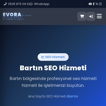
0535 875 09 32
WhatsApp
E
V
O
R
A
DIJITAL
V
— Value
(İş Değeri)
SEO Hizmeti
Bartın SEO Hizmeti
Bartın bölgesinde profesyonel seo hizmeti
hizmeti ile işletmenizi büyütün.
Ana Sayfa
SEO Hizmeti
Bartın