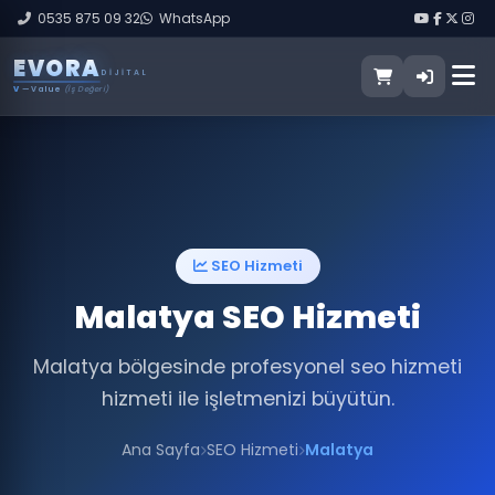
0535 875 09 32
WhatsApp
E
V
O
R
A
DIJITAL
V
— Value
(İş Değeri)
SEO Hizmeti
Malatya SEO Hizmeti
Malatya bölgesinde profesyonel seo hizmeti
hizmeti ile işletmenizi büyütün.
Ana Sayfa
SEO Hizmeti
Malatya