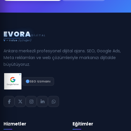
E
V
O
R
A
DIJITAL
V
— Value
(İş Değeri)
Ankara merkezli profesyonel dijital ajans. SEO, Google Ads,
Meta reklamları ve web çözümleriyle markanızı dijitalde
büyütüyoruz.
SEO Uzmanı
Hizmetler
Eğitimler