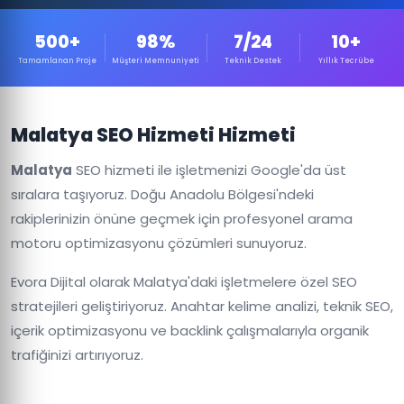
500+
98%
7/24
10+
Tamamlanan Proje
Müşteri Memnuniyeti
Teknik Destek
Yıllık Tecrübe
Malatya SEO Hizmeti Hizmeti
Malatya
SEO hizmeti ile işletmenizi Google'da üst
sıralara taşıyoruz. Doğu Anadolu Bölgesi'ndeki
rakiplerinizin önüne geçmek için profesyonel arama
motoru optimizasyonu çözümleri sunuyoruz.
Evora Dijital olarak Malatya'daki işletmelere özel SEO
stratejileri geliştiriyoruz. Anahtar kelime analizi, teknik SEO,
içerik optimizasyonu ve backlink çalışmalarıyla organik
trafiğinizi artırıyoruz.