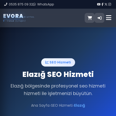
0535 875 09 32
WhatsApp
E
V
O
R
A
DIJITAL
V
— Value
(İş Değeri)
SEO Hizmeti
Elazığ SEO Hizmeti
Elazığ bölgesinde profesyonel seo hizmeti
hizmeti ile işletmenizi büyütün.
Ana Sayfa
SEO Hizmeti
Elazığ