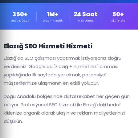
350+
1M+
24 Saat
50+
Mutlu Müşteri
Organik Trafik
Hızlı Dönüş
Aktif Proje
Elazığ SEO Hizmeti Hizmeti
Elazığ'da SEO çalışması yaptırmak istiyorsanız doğru
yerdesiniz. Google'da "Elazığ + hizmetiniz" araması
yapıldığında ilk sayfada yer almak, potansiyel
müşterilerinize ulaşmanın en etkili yoludur.
Doğu Anadolu bölgesinde dijital rekabet her geçen gün
artıyor. Profesyonel SEO hizmeti ile Elazığ'daki hedef
kitlenize organik olarak ulaşın ve reklam maliyetlerinizi
düşürün.