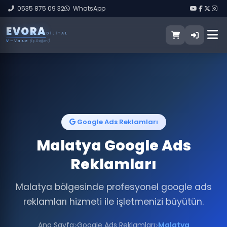
0535 875 09 32
WhatsApp
E
V
O
R
A
DIJITAL
V
— Value
(İş Değeri)
Google Ads Reklamları
Malatya Google Ads
Reklamları
Malatya bölgesinde profesyonel google ads
reklamları hizmeti ile işletmenizi büyütün.
Ana Sayfa
Google Ads Reklamları
Malatya