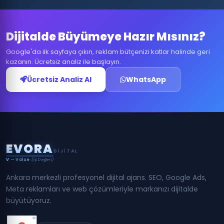
Dijitalde Büyümeye Hazır Mısınız?
Google'da ilk sayfaya çıkın, reklam bütçenizi katlar halinde geri
kazanın. Ücretsiz analiz ile başlayın.
Ücretsiz Analiz Al
WhatsApp
E
V
O
R
A
DIJITAL
V
— Value
(İş Değeri)
Ankara merkezli profesyonel dijital ajans. SEO, Google Ads,
Meta reklamları ve web çözümleriyle markanızı dijitalde
büyütüyoruz.