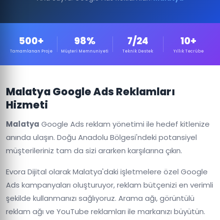
500+
98%
7/24
10+
Tamamlanan Proje
Müşteri Memnuniyeti
Teknik Destek
Yıllık Tecrübe
Malatya Google Ads Reklamları
Hizmeti
Malatya
Google Ads reklam yönetimi ile hedef kitlenize
anında ulaşın. Doğu Anadolu Bölgesi'ndeki potansiyel
müşterileriniz tam da sizi ararken karşılarına çıkın.
Evora Dijital olarak Malatya'daki işletmelere özel Google
Ads kampanyaları oluşturuyor, reklam bütçenizi en verimli
şekilde kullanmanızı sağlıyoruz. Arama ağı, görüntülü
reklam ağı ve YouTube reklamları ile markanızı büyütün.