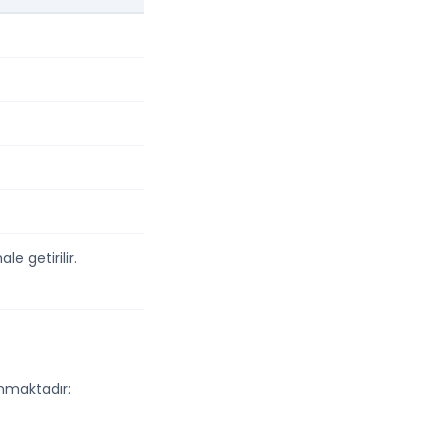
le getirilir.
ınmaktadır: