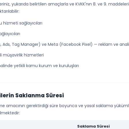
leriniz, yukarıda belirtilen amaçlarla ve KVKK'nın 8. ve 9. maddele
arılabilir:
 hizmeti sağlayıcıları
ğlayıcıları
s, Ads, Tag Manager) ve Meta (Facebook Pixel) — reklam ve anal
 müşavirlik hizmetleri
halinde yetkili kamu kurum ve kuruluşları
rilerin Saklanma Süresi
 işleme amacının gerektirdiği süre boyunca ve yasal saklama yüküm
lmektedir:
Saklama Süresi