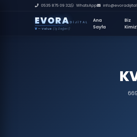
0535 875 09 32
WhatsApp
info@evoradijita
E
V
O
R
A
Ana
Biz
DIJITAL
Sayfa
Kimiz
V
— Value
(İş Değeri)
KV
669