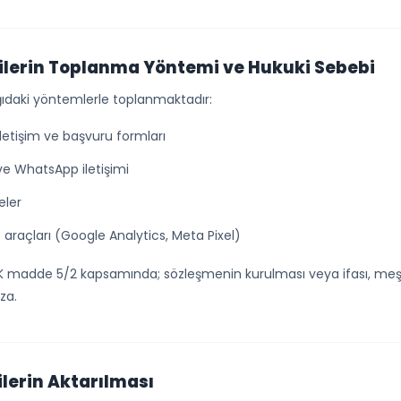
erilerin Toplanma Yöntemi ve Hukuki Sebebi
şağıdaki yöntemlerle toplanmaktadır:
letişim ve başvuru formları
ve WhatsApp iletişimi
eler
 araçları (Google Analytics, Meta Pixel)
KK madde 5/2 kapsamında; sözleşmenin kurulması veya ifası, me
za.
rilerin Aktarılması