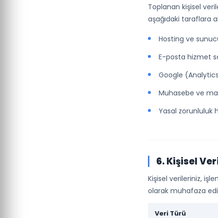
Toplanan kişisel veri
aşağıdaki taraflara akt
Hosting ve sunucu
E-posta hizmet sa
Google (Analytic
Muhasebe ve mali
Yasal zorunluluk 
6. Kişisel Ve
Kişisel verileriniz,
olarak muhafaza edi
Veri Türü