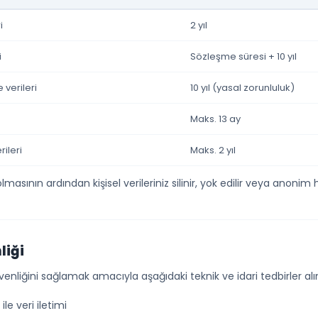
i
2 yıl
i
Sözleşme süresi + 10 yıl
verileri
10 yıl (yasal zorunluluk)
Maks. 13 ay
ileri
Maks. 2 yıl
asının ardından kişisel verileriniz silinir, yok edilir veya anonim ha
liği
 güvenliğini sağlamak amacıyla aşağıdaki teknik ve idari tedbirler al
le veri iletimi