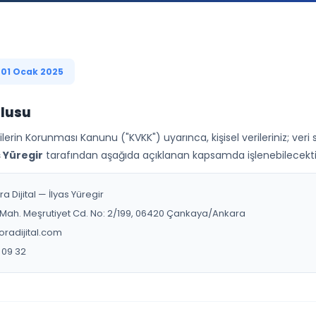
 01 Ocak 2025
mlusu
rilerin Korunması Kanunu ("KVKK") uyarınca, kişisel verileriniz; ver
s Yüregir
tarafından aşağıda açıklanan kapsamda işlenebilecekti
a Dijital — İlyas Yüregir
 Mah. Meşrutiyet Cd. No: 2/199, 06420 Çankaya/Ankara
radijital.com
 09 32