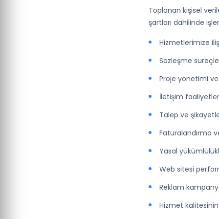
Toplanan kişisel veri
şartları dahilinde işl
Hizmetlerimize iliş
Sözleşme süreçle
Proje yönetimi v
İletişim faaliyetle
Talep ve şikayetle
Faturalandırma v
Yasal yükümlülükl
Web sitesi perfor
Reklam kampanyal
Hizmet kalitesinin 