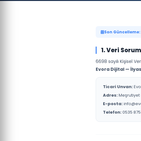
Son Güncelleme:
1. Veri Soru
6698 sayılı Kişisel Ve
Evora Dijital — İlya
Ticari Unvan:
Evor
Adres:
Meşrutiyet
E-posta:
info@evo
Telefon:
0535 875