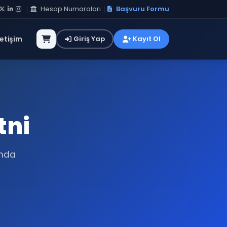
Hesap Numaraları
Başvuru Formu
letişim
Giriş Yap
Kayıt Ol
tni
ında