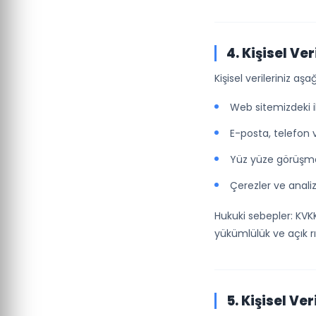
4. Kişisel V
Kişisel verileriniz a
Web sitemizdeki i
E-posta, telefon 
Yüz yüze görüşm
Çerezler ve analiz
Hukuki sebepler: KV
yükümlülük ve açık rı
5. Kişisel Ve