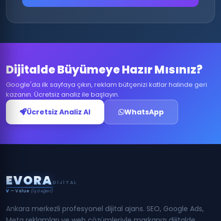
Dijitalde Büyümeye Hazır Mısınız?
Google'da ilk sayfaya çıkın, reklam bütçenizi katlar halinde geri
kazanın. Ücretsiz analiz ile başlayın.
Ücretsiz Analiz Al
WhatsApp
E
V
O
R
A
DIJITAL
V
— Value
(İş Değeri)
Ankara merkezli profesyonel dijital ajans. SEO, Google Ads,
Meta reklamları ve web çözümleriyle markanızı dijitalde