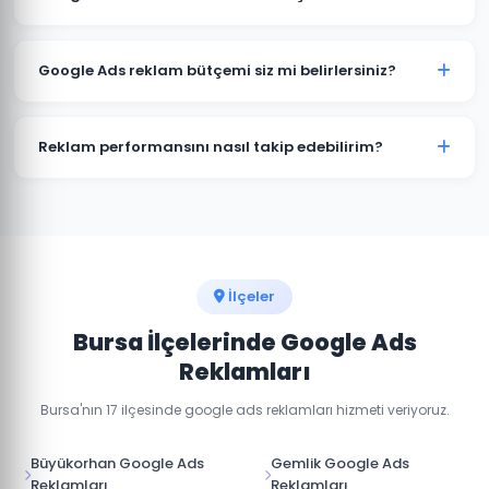
minimum bütçe önerisi ve tahmini sonuçları ücretsiz
danışmanlıkta paylaşabiliriz.
Google Ads reklamları hemen yayınlanmaya başlar. İlk
tıklamaları ve dönüşümleri genellikle kampanya
Google Ads reklam bütçemi siz mi belirlersiniz?
başladığı gün almaya başlarsınız. Optimizasyon süreci
2-4 hafta sürer.
Bursa'daki sektörünüz ve hedeflerinize göre optimum
bütçe önerisi sunuyoruz. Son karar her zaman sizindir.
Reklam performansını nasıl takip edebilirim?
Haftalık raporlar ve gerçek zamanlı dashboard erişimi
ile Bursa kampanya performansınızı her an takip
edebilirsiniz.
İlçeler
Bursa İlçelerinde Google Ads
Reklamları
Bursa'nın 17 ilçesinde google ads reklamları hizmeti veriyoruz.
Büyükorhan Google Ads
Gemlik Google Ads
Reklamları
Reklamları