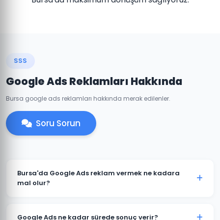
SSS
Google Ads Reklamları Hakkında
Bursa google ads reklamları hakkında merak edilenler.
Soru Sorun
Bursa'da Google Ads reklam vermek ne kadara
mal olur?
Google Ads maliyeti sektörünüze, rekabet düzeyine ve
hedef kitlenize göre değişir. Bursa'daki işletmeniz için
Google Ads ne kadar sürede sonuç verir?