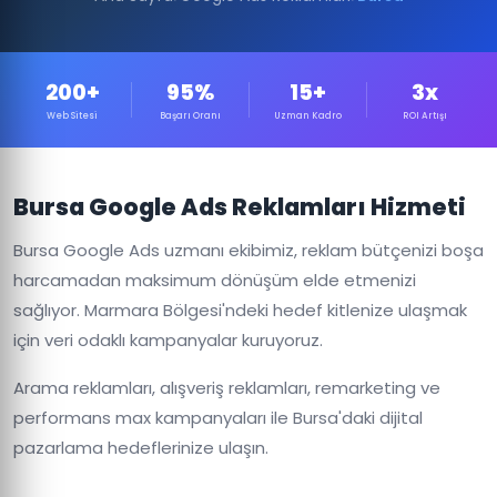
200+
95%
15+
3x
Web Sitesi
Başarı Oranı
Uzman Kadro
ROI Artışı
Bursa Google Ads Reklamları Hizmeti
Bursa Google Ads uzmanı ekibimiz, reklam bütçenizi boşa
harcamadan maksimum dönüşüm elde etmenizi
sağlıyor. Marmara Bölgesi'ndeki hedef kitlenize ulaşmak
için veri odaklı kampanyalar kuruyoruz.
Arama reklamları, alışveriş reklamları, remarketing ve
performans max kampanyaları ile Bursa'daki dijital
pazarlama hedeflerinize ulaşın.