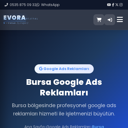
0535 875 09 32
WhatsApp
E
V
O
R
A
DIJITAL
V
— Value
(İş Değeri)
Google Ads Reklamları
Bursa Google Ads
Reklamları
Bursa bölgesinde profesyonel google ads
reklamları hizmeti ile işletmenizi büyütün.
Ana Sayfa
Google Ads Reklamları
Bursa