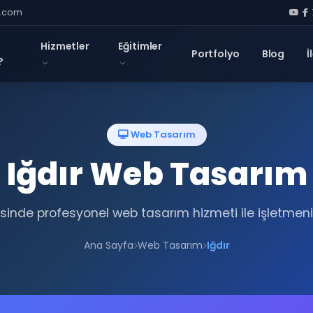
l.com
Hizmetler
Eğitimler
Portfolyo
Blog
İ
?
Web Tasarım
Iğdır Web Tasarım
esinde profesyonel web tasarım hizmeti ile işletmeni
Ana Sayfa
Web Tasarım
Iğdır