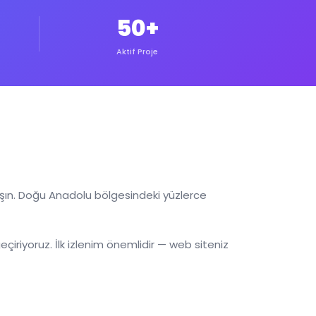
50+
Aktif Proje
nışın. Doğu Anadolu bölgesindeki yüzlerce
çiriyoruz. İlk izlenim önemlidir — web siteniz