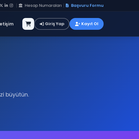
Hesap Numaraları
Başvuru Formu
letişim
Giriş Yap
Kayıt Ol
zi büyütün.