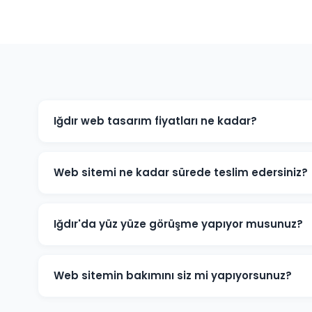
Iğdır web tasarım fiyatları ne kadar?
Iğdır'daki web tasarım fiyatlarımız projenin kapsamın
ticaret sitesi ve özel yazılım projeleri için farklı paketl
Web sitemi ne kadar sürede teslim edersiniz?
bizimle iletişime geçin.
Standart kurumsal web sitesi projeleri 7-14 iş günü, e-
edilmektedir. Projenin kapsamına göre süre değişebilir
Iğdır'da yüz yüze görüşme yapıyor musunuz?
Evet, Iğdır'daki müşterilerimizle yüz yüze veya onlin
detaylarını birlikte değerlendirebiliriz.
Web sitemin bakımını siz mi yapıyorsunuz?
Evet, teslim sonrası web sitenizin teknik bakımını, güv