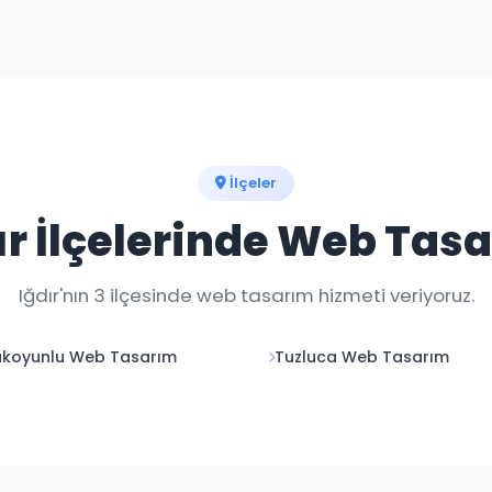
düzenlemelerini yapıyoruz. Aylık bakım paketlerimiz 
İlçeler
ır İlçelerinde Web Tas
Iğdır'nın 3 ilçesinde web tasarım hizmeti veriyoruz.
akoyunlu Web Tasarım
Tuzluca Web Tasarım