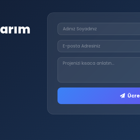
sarım
Ücret