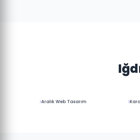
Iğd
Aralık Web Tasarım
Kar