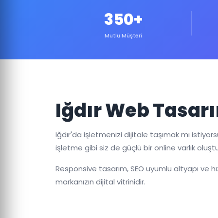
350+
Mutlu Müşteri
Iğdır Web Tasar
Iğdır'da işletmenizi dijitale taşımak mı istiy
işletme gibi siz de güçlü bir online varlık oluştur
Responsive tasarım, SEO uyumlu altyapı ve hızl
markanızın dijital vitrinidir.