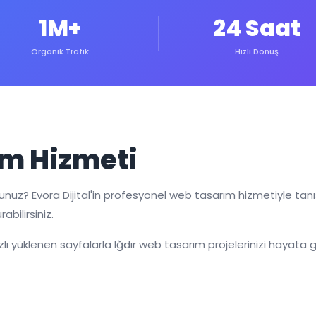
1M+
24 Saat
Organik Trafik
Hızlı Dönüş
ım Hizmeti
orsunuz? Evora Dijital'in profesyonel web tasarım hizmetiyle ta
abilirsiniz.
ı yüklenen sayfalarla Iğdır web tasarım projelerinizi hayata ge