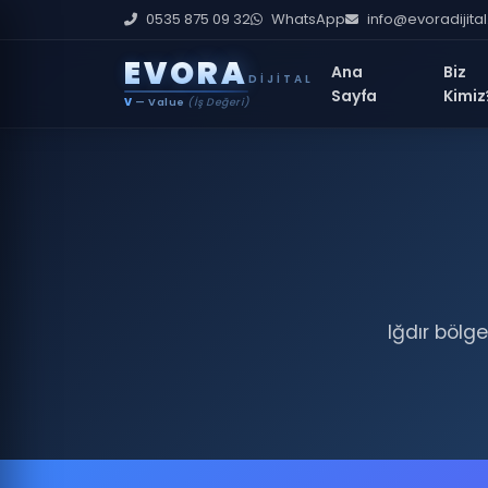
0535 875 09 32
WhatsApp
info@evoradijita
E
V
O
R
A
Ana
Biz
DIJITAL
Sayfa
Kimiz
V
— Value
(İş Değeri)
Iğdır bölg