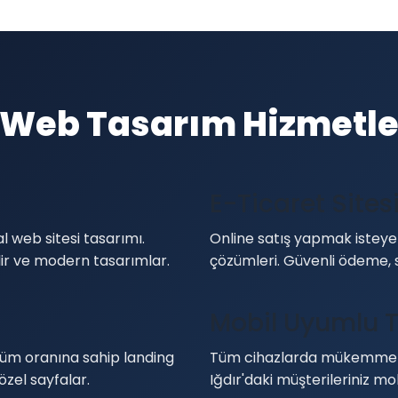
r Web Tasarım Hizmetle
E-Ticaret Sites
l web sitesi tasarımı.
Online satış yapmak isteyen
ilir ve modern tasarımlar.
çözümleri. Güvenli ödeme, 
Mobil Uyumlu 
üm oranına sahip landing
Tüm cihazlarda mükemmel 
özel sayfalar.
Iğdır'daki müşterileriniz mo