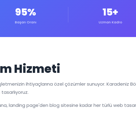
95%
15+
Başarı Oranı
Uzman Kadro
m Hizmeti
letmenizin ihtiyaçlarına özel çözümler sunuyor. Karadeniz Bö
 tasarlıyoruz.
a, landing page'den blog sitesine kadar her türlü web tasarı