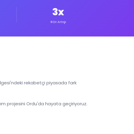
3x
ROI Artışı
lgesi'ndeki rekabetçi piyasada fark
m projesini Ordu'da hayata geçiriyoruz.