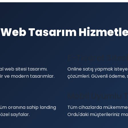
 Web Tasarım Hizmetle
E-Ticaret Sites
l web sitesi tasarımı.
Online satış yapmak isteyen
ilir ve modern tasarımlar.
çözümleri. Güvenli ödeme, 
Mobil Uyumlu 
üm oranına sahip landing
Tüm cihazlarda mükemmel 
özel sayfalar.
Ordu'daki müşterileriniz mob