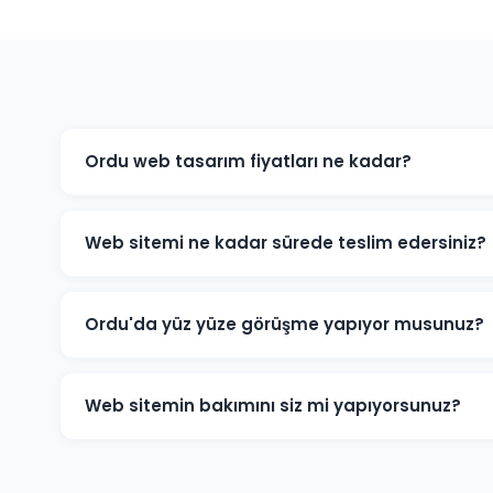
Ordu web tasarım fiyatları ne kadar?
Ordu'daki web tasarım fiyatlarımız projenin kapsamın
e-ticaret sitesi ve özel yazılım projeleri için farklı pak
Web sitemi ne kadar sürede teslim edersiniz?
için bizimle iletişime geçin.
Standart kurumsal web sitesi projeleri 7-14 iş günü, e-
edilmektedir. Projenin kapsamına göre süre değişebilir
Ordu'da yüz yüze görüşme yapıyor musunuz?
Evet, Ordu'daki müşterilerimizle yüz yüze veya onlin
detaylarını birlikte değerlendirebiliriz.
Web sitemin bakımını siz mi yapıyorsunuz?
Evet, teslim sonrası web sitenizin teknik bakımını, güv
düzenlemelerini yapıyoruz. Aylık bakım paketlerimiz 