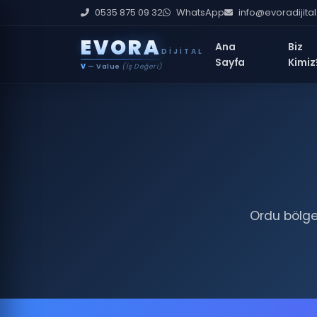
0535 875 09 32
WhatsApp
info@evoradijita
E
V
O
R
A
Ana
Biz
DIJITAL
Sayfa
Kimiz
V
— Value
(İş Değeri)
Ordu bölge