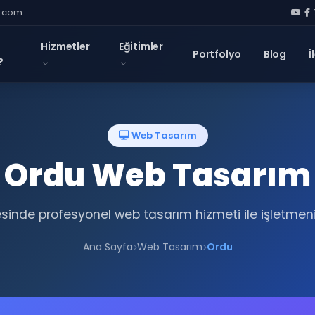
l.com
Hizmetler
Eğitimler
Portfolyo
Blog
İ
?
Web Tasarım
Ordu Web Tasarım
sinde profesyonel web tasarım hizmeti ile işletmeni
Ana Sayfa
Web Tasarım
Ordu