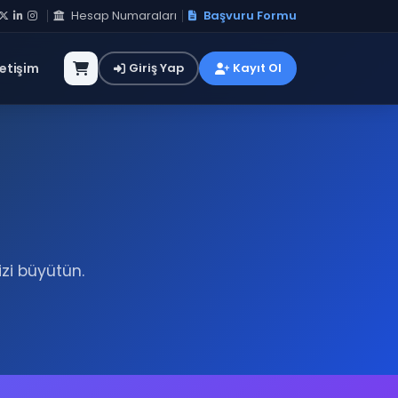
Hesap Numaraları
Başvuru Formu
letişim
Giriş Yap
Kayıt Ol
zi büyütün.