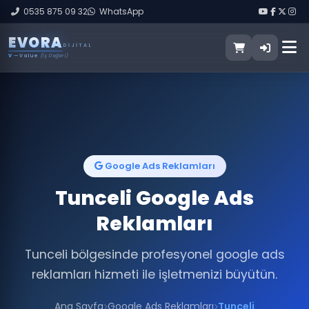
0535 875 09 32
WhatsApp
E
V
O
R
A
DIJITAL
V
— Value
(İş Değeri)
Google Ads Reklamları
Tunceli Google Ads
Reklamları
Tunceli bölgesinde profesyonel google ads
reklamları hizmeti ile işletmenizi büyütün.
Ana Sayfa
Google Ads Reklamları
Tunceli