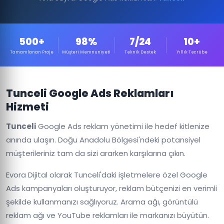
500+
98%
7/24
10+
Tamamlanan Proje
Müşteri Memnuniyeti
Teknik Destek
Yıllık Tecrübe
Tunceli Google Ads Reklamları
Hizmeti
Tunceli
Google Ads reklam yönetimi ile hedef kitlenize
anında ulaşın. Doğu Anadolu Bölgesi'ndeki potansiyel
müşterileriniz tam da sizi ararken karşılarına çıkın.
Evora Dijital olarak Tunceli'daki işletmelere özel Google
Ads kampanyaları oluşturuyor, reklam bütçenizi en verimli
şekilde kullanmanızı sağlıyoruz. Arama ağı, görüntülü
reklam ağı ve YouTube reklamları ile markanızı büyütün.