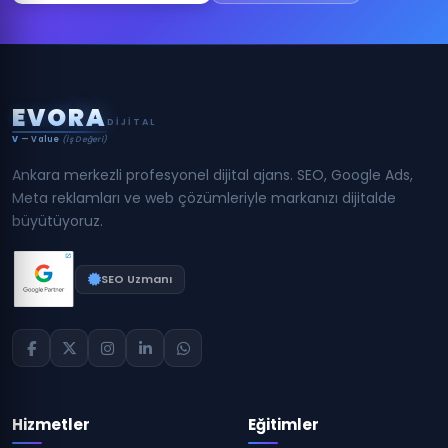
E
V
O
R
A
DIJITAL
V
— Value
(İş Değeri)
Ankara merkezli profesyonel dijital ajans. SEO, Google Ads,
Meta reklamları ve web çözümleriyle markanızı dijitalde
büyütüyoruz.
SEO Uzmanı
Hizmetler
Eğitimler