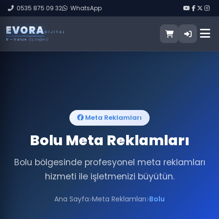
0535 875 09 32
WhatsApp
E
V
O
R
A
DIJITAL
V
— Value
(İş Değeri)
Meta Reklamları
Bolu Meta Reklamları
Bolu bölgesinde profesyonel meta reklamları
hizmeti ile işletmenizi büyütün.
Ana Sayfa
Meta Reklamları
Bolu