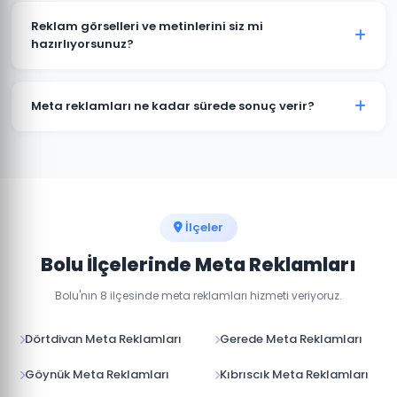
yöneticisinden yönetilir. Bolu'daki hedef kitlenizin
Reklam görselleri ve metinlerini siz mi
hangi platformda daha aktif olduğuna göre bütçe
hazırlıyorsunuz?
dağılımı yapıyoruz.
Evet, Bolu'daki kampanyalarınız için profesyonel
reklam görselleri, video içerikler ve reklam metinleri
Meta reklamları ne kadar sürede sonuç verir?
hazırlıyoruz.
Meta reklamları hemen yayına girer. İlk sonuçları 24-
48 saat içinde görmeye başlarsınız. Optimum
performans için 1-2 haftalık öğrenme süreci gerekir.
İlçeler
Bolu İlçelerinde Meta Reklamları
Bolu'nın 8 ilçesinde meta reklamları hizmeti veriyoruz.
Dörtdivan Meta Reklamları
Gerede Meta Reklamları
Göynük Meta Reklamları
Kıbrıscık Meta Reklamları