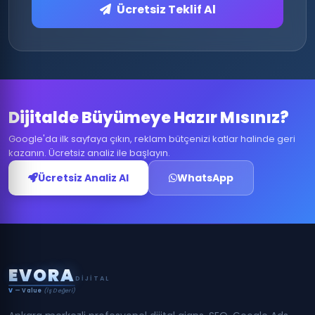
Ücretsiz Teklif Al
Dijitalde Büyümeye Hazır Mısınız?
Google'da ilk sayfaya çıkın, reklam bütçenizi katlar halinde geri
kazanın. Ücretsiz analiz ile başlayın.
Ücretsiz Analiz Al
WhatsApp
E
V
O
R
A
DIJITAL
V
— Value
(İş Değeri)