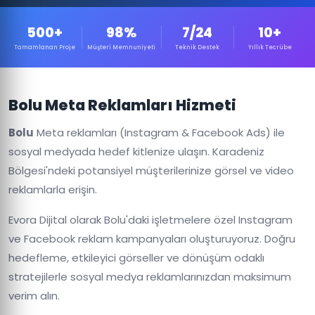
500+
98%
7/24
10+
Tamamlanan Proje
Müşteri Memnuniyeti
Teknik Destek
Yıllık Tecrübe
Bolu Meta Reklamları Hizmeti
Bolu
Meta reklamları (Instagram & Facebook Ads) ile
sosyal medyada hedef kitlenize ulaşın. Karadeniz
Bölgesi'ndeki potansiyel müşterilerinize görsel ve video
reklamlarla erişin.
Evora Dijital olarak Bolu'daki işletmelere özel Instagram
ve Facebook reklam kampanyaları oluşturuyoruz. Doğru
hedefleme, etkileyici görseller ve dönüşüm odaklı
stratejilerle sosyal medya reklamlarınızdan maksimum
verim alın.