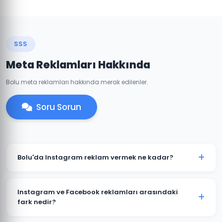
SSS
Meta Reklamları Hakkında
Bolu meta reklamları hakkında merak edilenler.
Soru Sorun
Bolu'da Instagram reklam vermek ne kadar?
Instagram reklam bütçesi hedeflerinize ve
sektörünüze göre değişir. Bolu'daki işletmeniz için
Instagram ve Facebook reklamları arasındaki
günlük 50 TL'den başlayan bütçelerle etkili
fark nedir?
kampanyalar oluşturulabilir.
Her iki platform da Meta'ya aittir ve aynı reklam