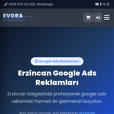
0535 875 09 32
WhatsApp
E
V
O
R
A
DIJITAL
V
— Value
(İş Değeri)
Google Ads Reklamları
Erzincan Google Ads
Reklamları
Erzincan bölgesinde profesyonel google ads
reklamları hizmeti ile işletmenizi büyütün.
Ana Sayfa
Google Ads Reklamları
Erzincan