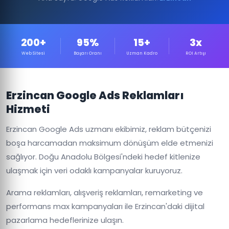
200+
95%
15+
3x
Web Sitesi
Başarı Oranı
Uzman Kadro
ROI Artışı
Erzincan Google Ads Reklamları
Hizmeti
Erzincan Google Ads uzmanı ekibimiz, reklam bütçenizi
boşa harcamadan maksimum dönüşüm elde etmenizi
sağlıyor. Doğu Anadolu Bölgesi'ndeki hedef kitlenize
ulaşmak için veri odaklı kampanyalar kuruyoruz.
Arama reklamları, alışveriş reklamları, remarketing ve
performans max kampanyaları ile Erzincan'daki dijital
pazarlama hedeflerinize ulaşın.