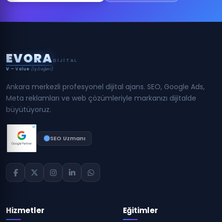
E
V
O
R
A
DIJITAL
V
— Value
(İş Değeri)
Ankara merkezli profesyonel dijital ajans. SEO, Google Ads,
Meta reklamları ve web çözümleriyle markanızı dijitalde
büyütüyoruz.
SEO Uzmanı
Hizmetler
Eğitimler