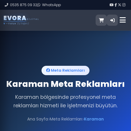
0535 875 09 32
WhatsApp
E
V
O
R
A
DIJITAL
V
— Value
(İş Değeri)
Meta Reklamları
Karaman Meta Reklamları
Karaman bölgesinde profesyonel meta
reklamları hizmeti ile işletmenizi büyütün.
Ana Sayfa
Meta Reklamları
Karaman