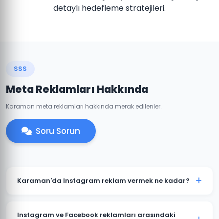
detaylı hedefleme stratejileri.
SSS
Meta Reklamları Hakkında
Karaman meta reklamları hakkında merak edilenler.
Soru Sorun
Karaman'da Instagram reklam vermek ne kadar?
Instagram reklam bütçesi hedeflerinize ve
sektörünüze göre değişir. Karaman'daki işletmeniz için
Instagram ve Facebook reklamları arasındaki