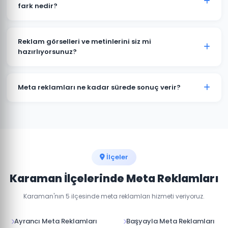
günlük 50 TL'den başlayan bütçelerle etkili
fark nedir?
kampanyalar oluşturulabilir.
Her iki platform da Meta'ya aittir ve aynı reklam
yöneticisinden yönetilir. Karaman'daki hedef kitlenizin
Reklam görselleri ve metinlerini siz mi
hangi platformda daha aktif olduğuna göre bütçe
hazırlıyorsunuz?
dağılımı yapıyoruz.
Evet, Karaman'daki kampanyalarınız için profesyonel
reklam görselleri, video içerikler ve reklam metinleri
Meta reklamları ne kadar sürede sonuç verir?
hazırlıyoruz.
Meta reklamları hemen yayına girer. İlk sonuçları 24-
48 saat içinde görmeye başlarsınız. Optimum
performans için 1-2 haftalık öğrenme süreci gerekir.
İlçeler
Karaman İlçelerinde Meta Reklamları
Karaman'nın 5 ilçesinde meta reklamları hizmeti veriyoruz.
Ayrancı Meta Reklamları
Başyayla Meta Reklamları