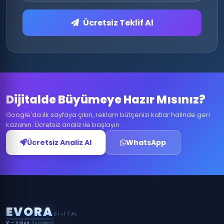
Ücretsiz Teklif Al
Dijitalde Büyümeye Hazır Mısınız?
Google'da ilk sayfaya çıkın, reklam bütçenizi katlar halinde geri
kazanın. Ücretsiz analiz ile başlayın.
Ücretsiz Analiz Al
WhatsApp
E
V
O
R
A
DIJITAL
V
— Value
(İş Değeri)