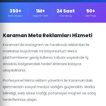
350+
1M+
24 Saat
50+
Mutlu Müşteri
Organik Trafik
Hızlı Dönüş
Aktif Proje
Karaman Meta Reklamları Hizmeti
Karaman'da Instagram ve Facebook reklamları ile
markanızı büyütmek mi istiyorsunuz? Meta
platformlarının geniş kullanıcı tabanı sayesinde İç
Anadolu bölgesindeki hedef kitlenize kolayca
ulaşabilirsiniz.
Profesyonel Meta reklam yönetimi ile Karaman'daki
işletmenizin sosyal medya varlığını güçlendirin. Marka
bilinirliği, web sitesi trafiği, potansiyel müşteri ve satış
hedeflerinize ulaşın.