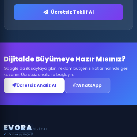
Ücretsiz Teklif Al
Dijitalde Büyümeye Hazır Mısınız?
Google'da ilk sayfaya çıkın, reklam bütçenizi katlar halinde geri
kazanın. Ücretsiz analiz ile başlayın.
Ücretsiz Analiz Al
WhatsApp
E
V
O
R
A
DIJITAL
V
— Value
(İş Değeri)