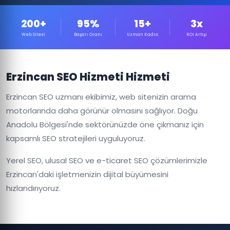
200+
95%
15+
3x
Web Sitesi
Başarı Oranı
Uzman Kadro
ROI Artışı
Erzincan SEO Hizmeti Hizmeti
Erzincan SEO uzmanı ekibimiz, web sitenizin arama
motorlarında daha görünür olmasını sağlıyor. Doğu
Anadolu Bölgesi'nde sektörünüzde öne çıkmanız için
kapsamlı SEO stratejileri uyguluyoruz.
Yerel SEO, ulusal SEO ve e-ticaret SEO çözümlerimizle
Erzincan'daki işletmenizin dijital büyümesini
hızlandırıyoruz.