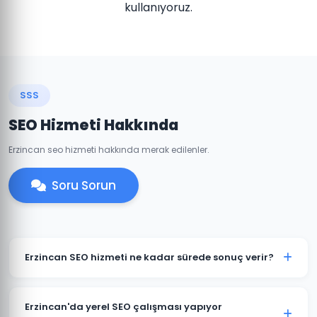
kullanıyoruz.
SSS
SEO Hizmeti Hakkında
Erzincan seo hizmeti hakkında merak edilenler.
Soru Sorun
Erzincan SEO hizmeti ne kadar sürede sonuç verir?
SEO organik bir süreçtir ve genellikle 3-6 ay içinde
anlamlı sonuçlar görülmeye başlar. Erzincan'daki
Erzincan'da yerel SEO çalışması yapıyor