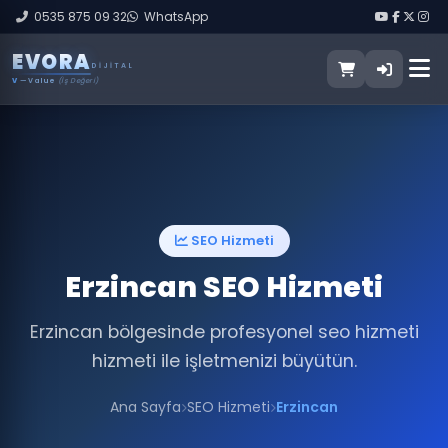
0535 875 09 32
WhatsApp
E
V
O
R
A
DIJITAL
V
— Value
(İş Değeri)
SEO Hizmeti
Erzincan SEO Hizmeti
Erzincan bölgesinde profesyonel seo hizmeti
hizmeti ile işletmenizi büyütün.
Ana Sayfa
SEO Hizmeti
Erzincan