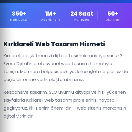
350+
1M+
24 Saat
50+
Mutlu Müşteri
Organik Trafik
Hızlı Dönüş
Aktif Proje
Kırklareli Web Tasarım Hizmeti
Kırklareli'da işletmenizi dijitale taşımak mı istiyorsunuz?
Evora Dijital'in profesyonel web tasarım hizmetiyle
tanışın. Marmara bölgesindeki yüzlerce işletme gibi siz de
güçlü bir online varlık oluşturabilirsiniz.
Responsive tasarım, SEO uyumlu altyapı ve hızlı yüklenen
sayfalarla Kırklareli web tasarım projelerinizi hayata
geçiriyoruz. İlk izlenim önemlidir — web siteniz markanızın
dijital vitrinidir.