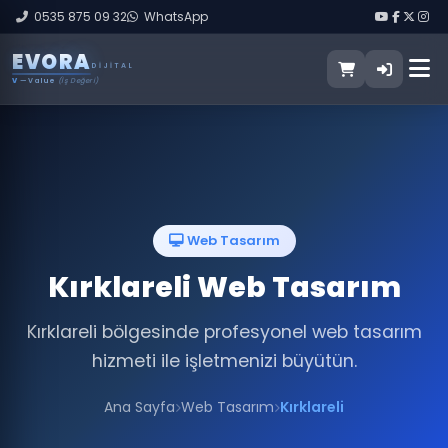
0535 875 09 32
WhatsApp
E
V
O
R
A
DIJITAL
V
— Value
(İş Değeri)
Web Tasarım
Kırklareli Web Tasarım
Kırklareli bölgesinde profesyonel web tasarım
hizmeti ile işletmenizi büyütün.
Ana Sayfa
Web Tasarım
Kırklareli