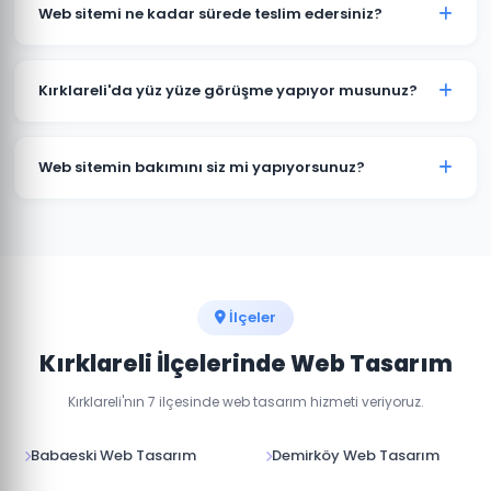
kapsamına göre değişmektedir. Kurumsal web sitesi,
Web sitemi ne kadar sürede teslim edersiniz?
e-ticaret sitesi ve özel yazılım projeleri için farklı
paketlerimiz bulunmaktadır. Detaylı fiyat bilgisi için
Standart kurumsal web sitesi projeleri 7-14 iş günü, e-
bizimle iletişime geçin.
ticaret projeleri 15-30 iş günü içinde teslim
Kırklareli'da yüz yüze görüşme yapıyor musunuz?
edilmektedir. Projenin kapsamına göre süre değişebilir.
Evet, Kırklareli'daki müşterilerimizle yüz yüze veya
online görüşme imkanı sunuyoruz. Projenizin
Web sitemin bakımını siz mi yapıyorsunuz?
detaylarını birlikte değerlendirebiliriz.
Evet, teslim sonrası web sitenizin teknik bakımını,
güvenlik güncellemelerini ve içerik düzenlemelerini
yapıyoruz. Aylık bakım paketlerimiz mevcuttur.
İlçeler
Kırklareli İlçelerinde Web Tasarım
Kırklareli'nın 7 ilçesinde web tasarım hizmeti veriyoruz.
Babaeski Web Tasarım
Demirköy Web Tasarım