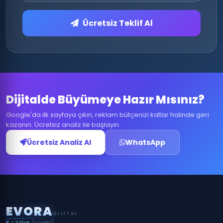
Ücretsiz Teklif Al
Dijitalde Büyümeye Hazır Mısınız?
Google'da ilk sayfaya çıkın, reklam bütçenizi katlar halinde geri
kazanın. Ücretsiz analiz ile başlayın.
Ücretsiz Analiz Al
WhatsApp
E
V
O
R
A
DIJITAL
V
— Value
(İş Değeri)