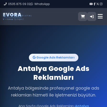
0535 875 09 32
WhatsApp
E
V
O
R
A
DIJITAL
V
— Value
(İş Değeri)
Google Ads Reklamları
Antalya Google Ads
Reklamları
Antalya bölgesinde profesyonel google ads
reklamları hizmeti ile işletmenizi büyütün.
Ana Sayfa
Google Ads Reklamları
Antalya