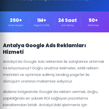
350+
1M+
24 Saat
50+
Mutlu Müşteri
Organik Trafik
Hızlı Dönüş
Aktif Proje
Antalya Google Ads Reklamları
Hizmeti
Antalya'da Google Ads reklamları ile satışlarınızı artırmak
mı istiyorsunuz? Doğru anahtar kelimeler, etkili reklam
metinleri ve optimize edilmiş landing page'ler ile
dönüşüm oranınızı maksimize ediyoruz.
Akdeniz bölgesinde Google'da reklam vermek, doğru
yapıldığında en yüksek ROI sağlayan pazarlama
kanallarından biridir. Antalya'daki işletmeniz için