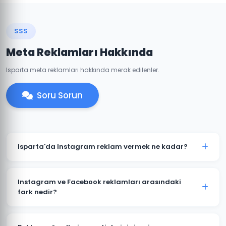
SSS
Meta Reklamları Hakkında
Isparta meta reklamları hakkında merak edilenler.
Soru Sorun
Isparta'da Instagram reklam vermek ne kadar?
Instagram reklam bütçesi hedeflerinize ve
sektörünüze göre değişir. Isparta'daki işletmeniz için
Instagram ve Facebook reklamları arasındaki
günlük 50 TL'den başlayan bütçelerle etkili
fark nedir?
kampanyalar oluşturulabilir.
Her iki platform da Meta'ya aittir ve aynı reklam
yöneticisinden yönetilir. Isparta'daki hedef kitlenizin