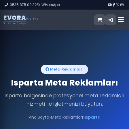
0535 875 09 32
WhatsApp
E
V
O
R
A
DIJITAL
V
— Value
(İş Değeri)
Meta Reklamları
Isparta Meta Reklamları
Isparta bölgesinde profesyonel meta reklamları
hizmeti ile işletmenizi büyütün.
Ana Sayfa
Meta Reklamları
Isparta