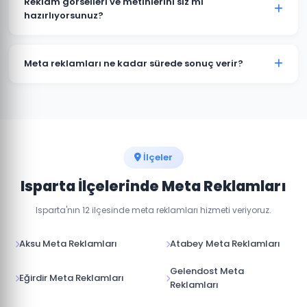
Reklam görselleri ve metinlerini siz mi
hangi platformda daha aktif olduğuna göre bütçe
hazırlıyorsunuz?
dağılımı yapıyoruz.
Evet, Isparta'daki kampanyalarınız için profesyonel
reklam görselleri, video içerikler ve reklam metinleri
Meta reklamları ne kadar sürede sonuç verir?
hazırlıyoruz.
Meta reklamları hemen yayına girer. İlk sonuçları 24-
48 saat içinde görmeye başlarsınız. Optimum
performans için 1-2 haftalık öğrenme süreci gerekir.
İlçeler
Isparta İlçelerinde Meta Reklamları
Isparta'nın 12 ilçesinde meta reklamları hizmeti veriyoruz.
Aksu Meta Reklamları
Atabey Meta Reklamları
Gelendost Meta
Eğirdir Meta Reklamları
Reklamları