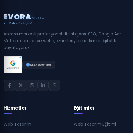
E
V
O
R
A
DIJITAL
V
— Value
(İş Değeri)
Ankara merkezli profesyonel dijital ajans. SEO, Google Ads,
Meta reklamları ve web çözümleriyle markanızı dijitalde
büyütüyoruz.
SEO Uzmanı
Hizmetler
Eğitimler
Web Tasarım
Web Tasarım Eğitimi