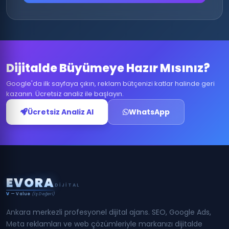
Dijitalde Büyümeye Hazır Mısınız?
Google'da ilk sayfaya çıkın, reklam bütçenizi katlar halinde geri
kazanın. Ücretsiz analiz ile başlayın.
Ücretsiz Analiz Al
WhatsApp
E
V
O
R
A
DIJITAL
V
— Value
(İş Değeri)
Ankara merkezli profesyonel dijital ajans. SEO, Google Ads,
Meta reklamları ve web çözümleriyle markanızı dijitalde