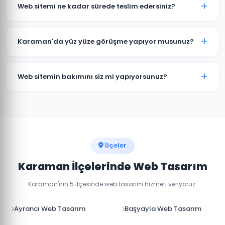
kapsamına göre değişmektedir. Kurumsal web sitesi,
Web sitemi ne kadar sürede teslim edersiniz?
e-ticaret sitesi ve özel yazılım projeleri için farklı
paketlerimiz bulunmaktadır. Detaylı fiyat bilgisi için
Standart kurumsal web sitesi projeleri 7-14 iş günü, e-
bizimle iletişime geçin.
ticaret projeleri 15-30 iş günü içinde teslim
Karaman'da yüz yüze görüşme yapıyor musunuz?
edilmektedir. Projenin kapsamına göre süre değişebilir.
Evet, Karaman'daki müşterilerimizle yüz yüze veya
online görüşme imkanı sunuyoruz. Projenizin
Web sitemin bakımını siz mi yapıyorsunuz?
detaylarını birlikte değerlendirebiliriz.
Evet, teslim sonrası web sitenizin teknik bakımını,
güvenlik güncellemelerini ve içerik düzenlemelerini
yapıyoruz. Aylık bakım paketlerimiz mevcuttur.
İlçeler
Karaman İlçelerinde Web Tasarım
Karaman'nın 5 ilçesinde web tasarım hizmeti veriyoruz.
Ayrancı Web Tasarım
Başyayla Web Tasarım