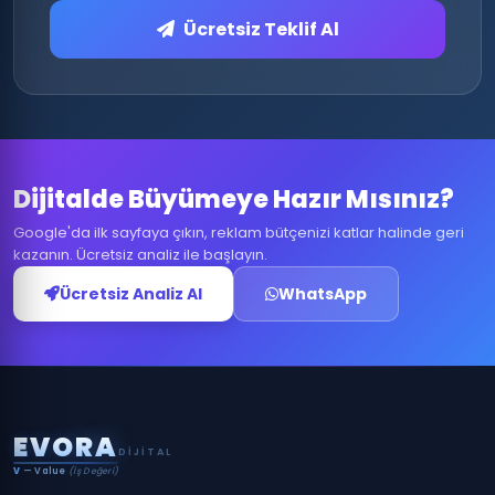
Ücretsiz Teklif Al
Dijitalde Büyümeye Hazır Mısınız?
Google'da ilk sayfaya çıkın, reklam bütçenizi katlar halinde geri
kazanın. Ücretsiz analiz ile başlayın.
Ücretsiz Analiz Al
WhatsApp
E
V
O
R
A
DIJITAL
V
— Value
(İş Değeri)