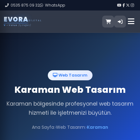
0535 875 09 32
WhatsApp
E
V
O
R
A
DIJITAL
V
— Value
(İş Değeri)
Web Tasarım
Karaman Web Tasarım
Karaman bölgesinde profesyonel web tasarım
hizmeti ile işletmenizi büyütün.
Ana Sayfa
Web Tasarım
Karaman