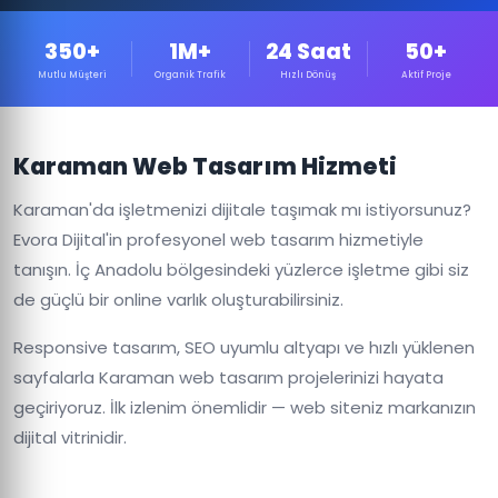
350+
1M+
24 Saat
50+
Mutlu Müşteri
Organik Trafik
Hızlı Dönüş
Aktif Proje
Karaman Web Tasarım Hizmeti
Karaman'da işletmenizi dijitale taşımak mı istiyorsunuz?
Evora Dijital'in profesyonel web tasarım hizmetiyle
tanışın. İç Anadolu bölgesindeki yüzlerce işletme gibi siz
de güçlü bir online varlık oluşturabilirsiniz.
Responsive tasarım, SEO uyumlu altyapı ve hızlı yüklenen
sayfalarla Karaman web tasarım projelerinizi hayata
geçiriyoruz. İlk izlenim önemlidir — web siteniz markanızın
dijital vitrinidir.