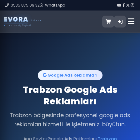
0535 875 09 32
WhatsApp
E
V
O
R
A
DIJITAL
V
— Value
(İş Değeri)
Google Ads Reklamları
Trabzon Google Ads
Reklamları
Trabzon bölgesinde profesyonel google ads
reklamları hizmeti ile işletmenizi büyütün.
Ana Sayfa
Google Ads Reklamları
Trabzon