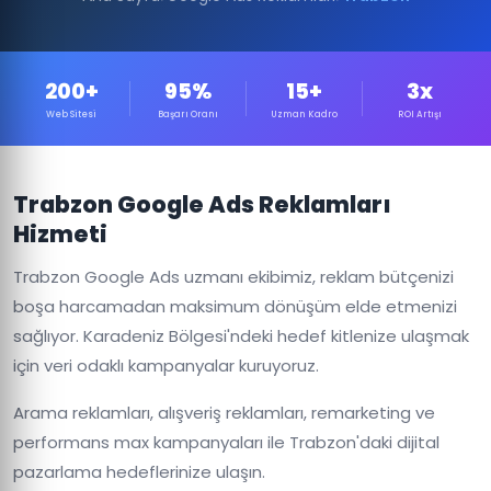
200+
95%
15+
3x
Web Sitesi
Başarı Oranı
Uzman Kadro
ROI Artışı
Trabzon Google Ads Reklamları
Hizmeti
Trabzon Google Ads uzmanı ekibimiz, reklam bütçenizi
boşa harcamadan maksimum dönüşüm elde etmenizi
sağlıyor. Karadeniz Bölgesi'ndeki hedef kitlenize ulaşmak
için veri odaklı kampanyalar kuruyoruz.
Arama reklamları, alışveriş reklamları, remarketing ve
performans max kampanyaları ile Trabzon'daki dijital
pazarlama hedeflerinize ulaşın.