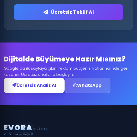
Ücretsiz Teklif Al
Dijitalde Büyümeye Hazır Mısınız?
Google'da ilk sayfaya çıkın, reklam bütçenizi katlar halinde geri
kazanın. Ücretsiz analiz ile başlayın.
Ücretsiz Analiz Al
WhatsApp
E
V
O
R
A
DIJITAL
V
— Value
(İş Değeri)