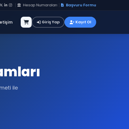
Hesap Numaraları
Başvuru Formu
letişim
Giriş Yap
Kayıt Ol
amları
eti ile