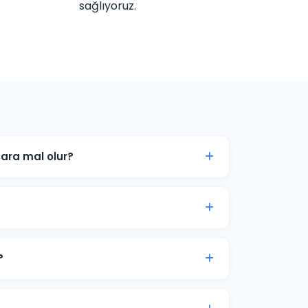
sağlıyoruz.
ara mal olur?
 hedef kitlenize göre değişir. Samsun'daki
çları ücretsiz danışmanlıkta paylaşabiliriz.
 tıklamaları ve dönüşümleri genellikle
syon süreci 2-4 hafta sürer.
?
m bütçe önerisi sunuyoruz. Son karar her