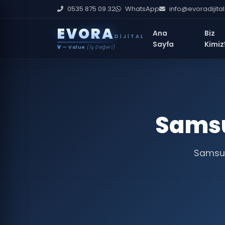
0535 875 09 32
WhatsApp
info@evoradijita
E
V
O
R
A
Ana
Biz
DIJITAL
Sayfa
Kimiz
V
— Value
(İş Değeri)
Samsu
Samsun