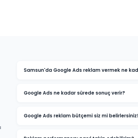
Samsun'da Google Ads reklam vermek ne kad
Google Ads maliyeti sektörünüze, rekabet düzeyine ve
işletmeniz için minimum bütçe önerisi ve tahmini sonu
Google Ads ne kadar sürede sonuç verir?
Google Ads reklamları hemen yayınlanmaya başlar. İlk
kampanya başladığı gün almaya başlarsınız. Optimiza
Google Ads reklam bütçemi siz mi belirlersiniz
a
Samsun'daki sektörünüz ve hedeflerinize göre optimu
zaman sizindir.