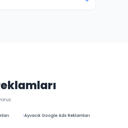
mi ile Samsun kampanya performansınızı her
Reklamları
oruz.
ları
Ayvacık Google Ads Reklamları