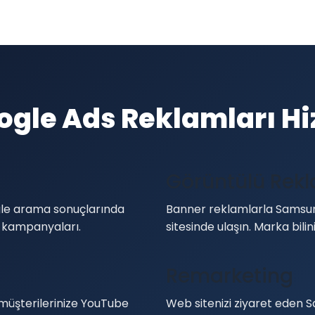
gle Ads Reklamları Hi
Görüntülü Rek
gle arama sonuçlarında
Banner reklamlarla Samsun'
 kampanyaları.
sitesinde ulaşın. Marka bilinir
Remarketing
müşterilerinize YouTube
Web sitenizi ziyaret eden S