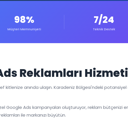
98%
7/24
Müşteri Memnuniyeti
Teknik Destek
ds Reklamları Hizmet
 kitlenize anında ulaşın. Karadeniz Bölgesi'ndeki potansiyel m
zel Google Ads kampanyaları oluşturuyor, reklam bütçenizi en 
eklamları ile markanızı büyütün.