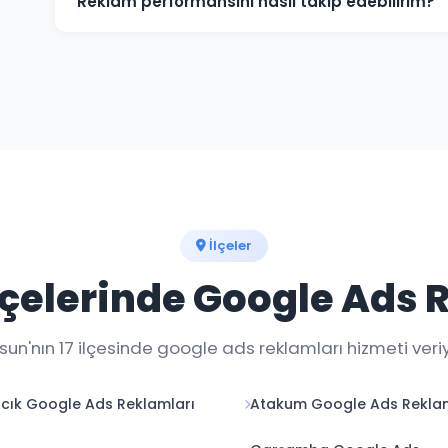
Reklam performansını nasıl takip edebilirim?
Haftalık raporlar ve gerçek zamanlı dashboard erişi
an takip edebilirsiniz.
İlçeler
çelerinde Google Ads 
un'nın 17 ilçesinde google ads reklamları hizmeti veriy
cık Google Ads Reklamları
Atakum Google Ads Reklam