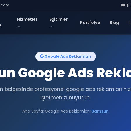
l.com
Hizmetler
Eğitimler
Portfolyo
Blog
İ
?
Google Ads Reklamları
n Google Ads Rekl
 bölgesinde profesyonel google ads reklamları hizm
işletmenizi büyütün.
Ana Sayfa
Google Ads Reklamları
Samsun