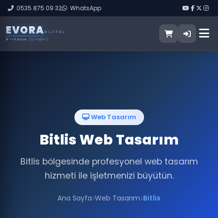
0535 875 09 32
WhatsApp
E
V
O
R
A
DIJITAL
V
— Value
(İş Değeri)
Web Tasarım
Bitlis Web Tasarım
Bitlis bölgesinde profesyonel web tasarım
hizmeti ile işletmenizi büyütün.
Ana Sayfa
Web Tasarım
Bitlis