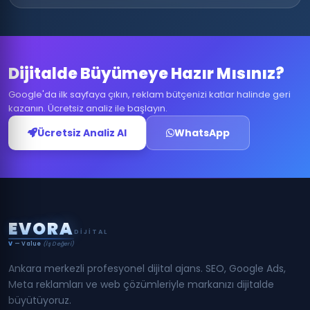
Dijitalde Büyümeye Hazır Mısınız?
Google'da ilk sayfaya çıkın, reklam bütçenizi katlar halinde geri
kazanın. Ücretsiz analiz ile başlayın.
Ücretsiz Analiz Al
WhatsApp
E
V
O
R
A
DIJITAL
V
— Value
(İş Değeri)
Ankara merkezli profesyonel dijital ajans. SEO, Google Ads,
Meta reklamları ve web çözümleriyle markanızı dijitalde
büyütüyoruz.