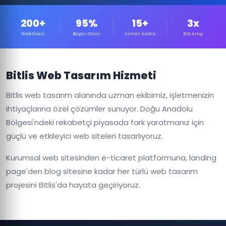
200+
95%
15+
3x
Web Sitesi
Başarı Oranı
Uzman Kadro
ROI Artışı
Bitlis Web Tasarım Hizmeti
Bitlis web tasarım alanında uzman ekibimiz, işletmenizin
ihtiyaçlarına özel çözümler sunuyor. Doğu Anadolu
Bölgesi'ndeki rekabetçi piyasada fark yaratmanız için
güçlü ve etkileyici web siteleri tasarlıyoruz.
Kurumsal web sitesinden e-ticaret platformuna, landing
page'den blog sitesine kadar her türlü web tasarım
projesini Bitlis'da hayata geçiriyoruz.