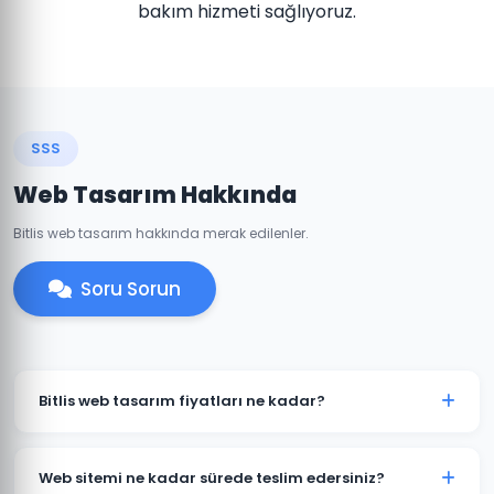
bakım hizmeti sağlıyoruz.
SSS
Web Tasarım Hakkında
Bitlis web tasarım hakkında merak edilenler.
Soru Sorun
Bitlis web tasarım fiyatları ne kadar?
Bitlis'daki web tasarım fiyatlarımız projenin kapsamına
göre değişmektedir. Kurumsal web sitesi, e-ticaret
Web sitemi ne kadar sürede teslim edersiniz?