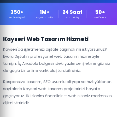
350+
1M+
24 Saat
50+
Mutlu Müşteri
Organik Trafik
Hızlı Dönüş
Aktif Proje
Kayseri Web Tasarım Hizmeti
Kayseri'da işletmenizi dijitale taşımak mı istiyorsunuz?
Evora Dijital'in profesyonel web tasarım hizmetiyle
tanışın. İç Anadolu bölgesindeki yüzlerce işletme gibi siz
de güçlü bir online varlık oluşturabilirsiniz.
Responsive tasarım, SEO uyumlu altyapı ve hızlı yüklenen
sayfalarla Kayseri web tasarım projelerinizi hayata
geçiriyoruz. İlk izlenim önemlidir — web siteniz markanızın
dijital vitrinidir.