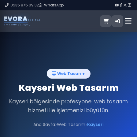
0535 875 09 32
WhatsApp
E
V
O
R
A
DIJITAL
V
— Value
(İş Değeri)
Web Tasarım
Kayseri Web Tasarım
Kayseri bölgesinde profesyonel web tasarım
hizmeti ile işletmenizi büyütün.
Ana Sayfa
Web Tasarım
Kayseri