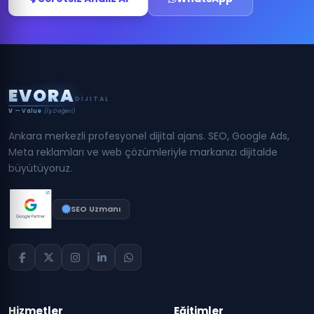
E
V
O
R
A
DIJITAL
V
— Value
(İş Değeri)
Ankara merkezli profesyonel dijital ajans. SEO, Google Ads,
Meta reklamları ve web çözümleriyle markanızı dijitalde
büyütüyoruz.
SEO Uzmanı
Hizmetler
Eğitimler