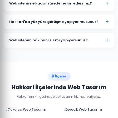
kapsamına göre değişmektedir. Kurumsal web sitesi,
Web sitemi ne kadar sürede teslim edersiniz?
e-ticaret sitesi ve özel yazılım projeleri için farklı
paketlerimiz bulunmaktadır. Detaylı fiyat bilgisi için
Standart kurumsal web sitesi projeleri 7-14 iş günü, e-
bizimle iletişime geçin.
ticaret projeleri 15-30 iş günü içinde teslim
Hakkari'da yüz yüze görüşme yapıyor musunuz?
edilmektedir. Projenin kapsamına göre süre değişebilir.
Evet, Hakkari'daki müşterilerimizle yüz yüze veya
online görüşme imkanı sunuyoruz. Projenizin
Web sitemin bakımını siz mi yapıyorsunuz?
detaylarını birlikte değerlendirebiliriz.
Evet, teslim sonrası web sitenizin teknik bakımını,
güvenlik güncellemelerini ve içerik düzenlemelerini
yapıyoruz. Aylık bakım paketlerimiz mevcuttur.
İlçeler
Hakkari İlçelerinde Web Tasarım
Hakkari'nın 4 ilçesinde web tasarım hizmeti veriyoruz.
Çukurca Web Tasarım
Derecik Web Tasarım