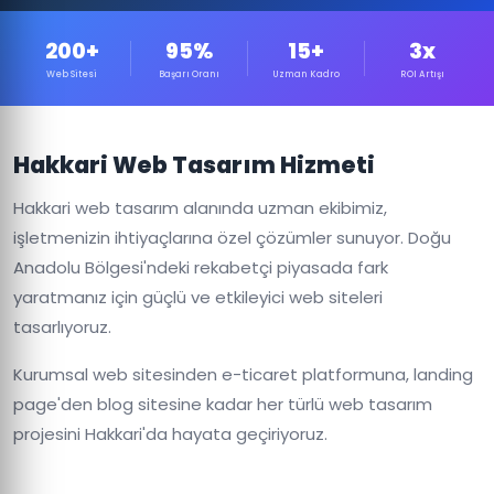
200+
95%
15+
3x
Web Sitesi
Başarı Oranı
Uzman Kadro
ROI Artışı
Hakkari Web Tasarım Hizmeti
Hakkari web tasarım alanında uzman ekibimiz,
işletmenizin ihtiyaçlarına özel çözümler sunuyor. Doğu
Anadolu Bölgesi'ndeki rekabetçi piyasada fark
yaratmanız için güçlü ve etkileyici web siteleri
tasarlıyoruz.
Kurumsal web sitesinden e-ticaret platformuna, landing
page'den blog sitesine kadar her türlü web tasarım
projesini Hakkari'da hayata geçiriyoruz.