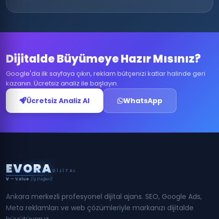
Dijitalde Büyümeye Hazır Mısınız?
Google'da ilk sayfaya çıkın, reklam bütçenizi katlar halinde geri
kazanın. Ücretsiz analiz ile başlayın.
Ücretsiz Analiz Al
WhatsApp
E
V
O
R
A
DIJITAL
V
— Value
(İş Değeri)
Ankara merkezli profesyonel dijital ajans. SEO, Google Ads,
Meta reklamları ve web çözümleriyle markanızı dijitalde