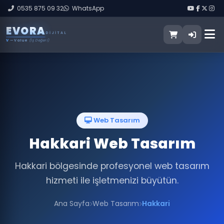
0535 875 09 32
WhatsApp
E
V
O
R
A
DIJITAL
V
— Value
(İş Değeri)
Web Tasarım
Hakkari Web Tasarım
Hakkari bölgesinde profesyonel web tasarım
hizmeti ile işletmenizi büyütün.
Ana Sayfa
Web Tasarım
Hakkari