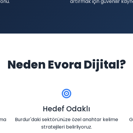
yonu.
artırmak için güvenilir kay
Neden Evora Dijital?
Hedef Odaklı
ama
Burdur'daki sektörünüze özel anahtar kelime
G
stratejileri belirliyoruz.