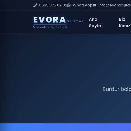
0535 875 09 32
WhatsApp
info@evoradijita
E
V
O
R
A
Ana
Biz
DIJITAL
Sayfa
Kimiz
V
— Value
(İş Değeri)
Burdur bölg