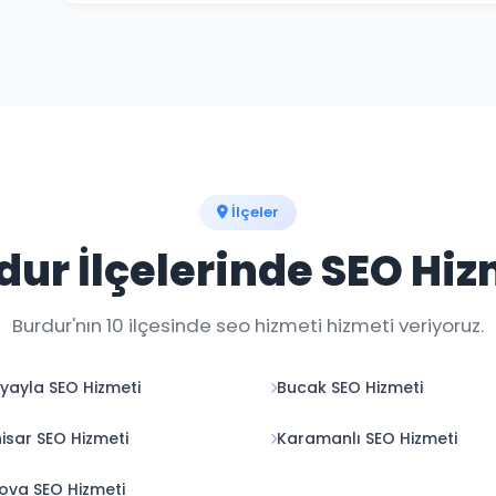
Google sıralama garantisi veren firmalardan uzak durma
aylık raporlarla şeffaf ilerleme sağlıyoruz.
İlçeler
dur İlçelerinde SEO Hiz
Burdur'nın 10 ilçesinde seo hizmeti hizmeti veriyoruz.
nyayla SEO Hizmeti
Bucak SEO Hizmeti
isar SEO Hizmeti
Karamanlı SEO Hizmeti
lova SEO Hizmeti