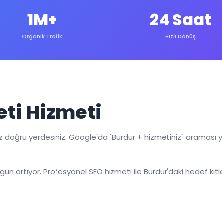
1M+
24 Saat
Organik Trafik
Hızlı Dönüş
ti Hizmeti
z doğru yerdesiniz. Google'da "Burdur + hizmetiniz" araması y
ün artıyor. Profesyonel SEO hizmeti ile Burdur'daki hedef kitl