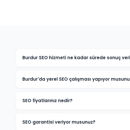
Burdur SEO hizmeti ne kadar sürede sonuç veri
SEO organik bir süreçtir ve genellikle 3-6 ay içinde a
rekabet yoğunluğuna ve sektörünüze bağlı olarak bu sü
Burdur'da yerel SEO çalışması yapıyor musunu
Evet, Burdur'daki işletmeniz için Google Business Prof
çalışması ve yerel dizin kayıtları dahil kapsamlı yerel
SEO fiyatlarınız nedir?
SEO fiyatlarımız projenin kapsamına, rekabet düzeyine 
işletmeniz için ücretsiz SEO analizi yapıp size özel teklif
SEO garantisi veriyor musunuz?