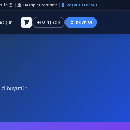
Hesap Numaraları
Başvuru Formu
letişim
Giriş Yap
Kayıt Ol
izi büyütün.