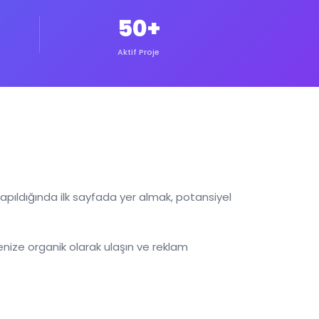
50+
Aktif Proje
apıldığında ilk sayfada yer almak, potansiyel
enize organik olarak ulaşın ve reklam