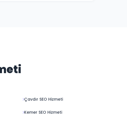
nızı öneriyoruz. Biz sonuç odaklı çalışıyor,
meti
Çavdır SEO Hizmeti
Kemer SEO Hizmeti