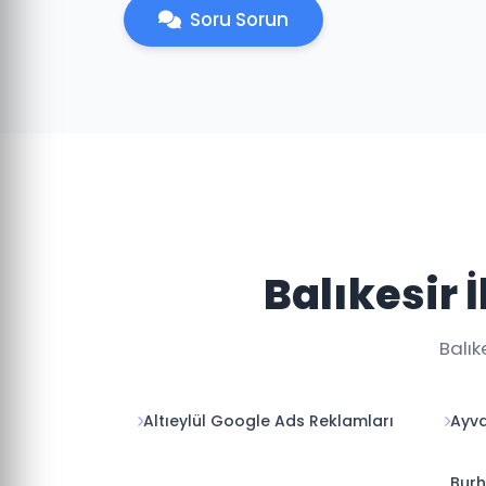
Soru Sorun
Balıkesir 
Balık
Altıeylül Google Ads Reklamları
Ayva
Burh