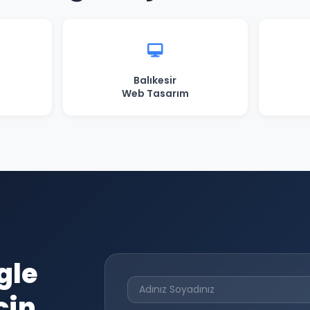
Balıkesir
Web Tasarım
gle
çin