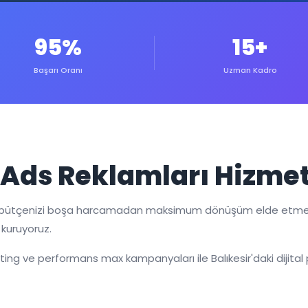
95%
15+
Başarı Oranı
Uzman Kadro
 Ads Reklamları Hizmet
am bütçenizi boşa harcamadan maksimum dönüşüm elde etmeni
 kuruyoruz.
eting ve performans max kampanyaları ile Balıkesir'daki dijital