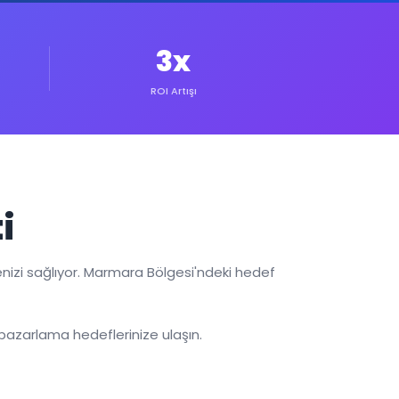
3x
ROI Artışı
i
zi sağlıyor. Marmara Bölgesi'ndeki hedef
 pazarlama hedeflerinize ulaşın.