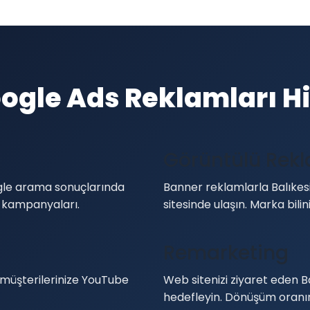
oogle Ads Reklamları H
Görüntülü Rek
oogle arama sonuçlarında
Banner reklamlarla Balıkesi
 kampanyaları.
sitesinde ulaşın. Marka bilinir
Remarketing
 müşterilerinize YouTube
Web sitenizi ziyaret eden Ba
hedefleyin. Dönüşüm oranını