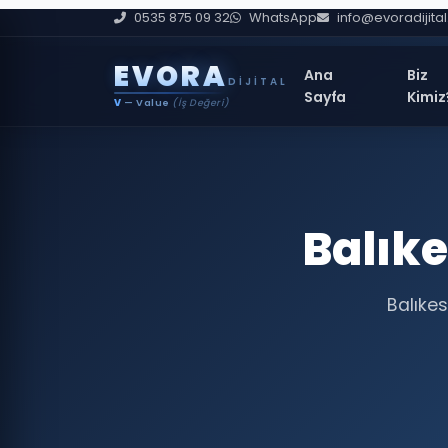
0535 875 09 32
WhatsApp
info@evoradijita
E
V
O
R
A
Ana
Biz
DIJITAL
Sayfa
Kimiz
V
— Value
(İş Değeri)
Balıke
Balıkes