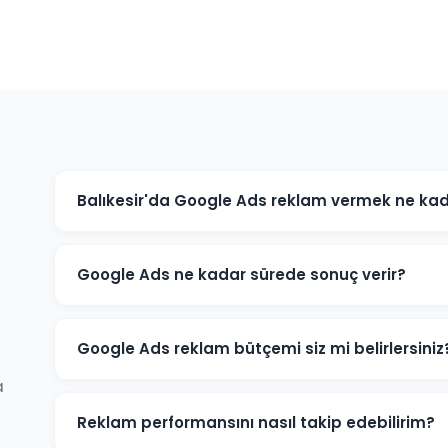
Balıkesir'da Google Ads reklam vermek ne kad
Google Ads maliyeti sektörünüze, rekabet düzeyine ve h
işletmeniz için minimum bütçe önerisi ve tahmini sonu
Google Ads ne kadar sürede sonuç verir?
Google Ads reklamları hemen yayınlanmaya başlar. İlk
kampanya başladığı gün almaya başlarsınız. Optimiza
Google Ads reklam bütçemi siz mi belirlersiniz
a
Balıkesir'daki sektörünüz ve hedeflerinize göre optim
zaman sizindir.
Reklam performansını nasıl takip edebilirim?