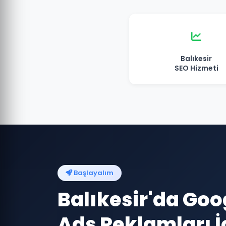
Balıkesir
SEO Hizmeti
Başlayalım
Balıkesir'da Goo
Ads Reklamları İ