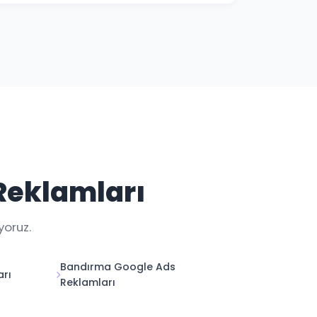
 ile Balıkesir kampanya performansınızı her
 Reklamları
yoruz.
Bandırma Google Ads
arı
Reklamları