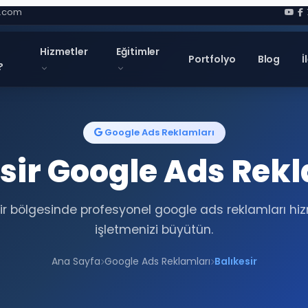
l.com
Hizmetler
Eğitimler
Portfolyo
Blog
İ
?
Google Ads Reklamları
sir Google Ads Rek
ir bölgesinde profesyonel google ads reklamları hiz
işletmenizi büyütün.
Ana Sayfa
Google Ads Reklamları
Balıkesir