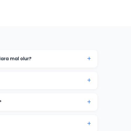
ara mal olur?
edef kitlenize göre değişir. Balıkesir'daki
çları ücretsiz danışmanlıkta paylaşabiliriz.
 tıklamaları ve dönüşümleri genellikle
syon süreci 2-4 hafta sürer.
?
um bütçe önerisi sunuyoruz. Son karar her