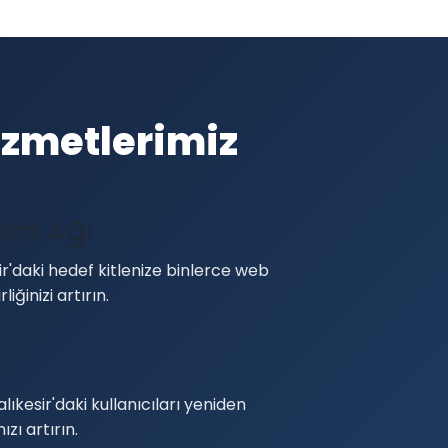
izmetlerimiz
lam Ağı
r'daki hedef kitlenize binlerce web
liğinizi artırın.
lıkesir'daki kullanıcıları yeniden
zı artırın.