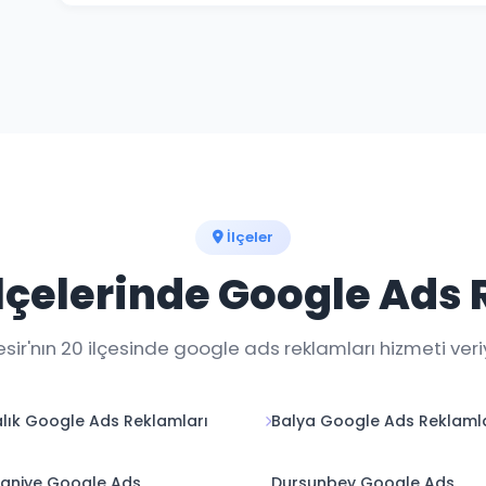
Haftalık raporlar ve gerçek zamanlı dashboard erişimi
an takip edebilirsiniz.
İlçeler
İlçelerinde Google Ads
esir'nın 20 ilçesinde google ads reklamları hizmeti veri
lık Google Ads Reklamları
Balya Google Ads Reklaml
aniye Google Ads
Dursunbey Google Ads