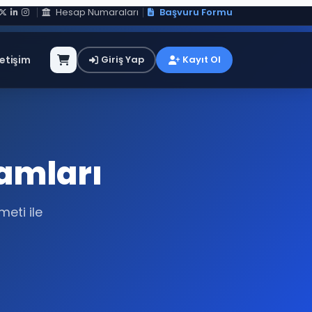
Hesap Numaraları
Başvuru Formu
letişim
Giriş Yap
Kayıt Ol
lamları
meti ile