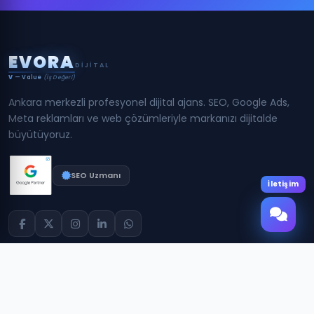
E
V
O
R
A
DIJITAL
V
— Value
(İş Değeri)
Ankara merkezli profesyonel dijital ajans. SEO, Google Ads,
Meta reklamları ve web çözümleriyle markanızı dijitalde
büyütüyoruz.
SEO Uzmanı
İletişim
Hizmetler
Eğitimler