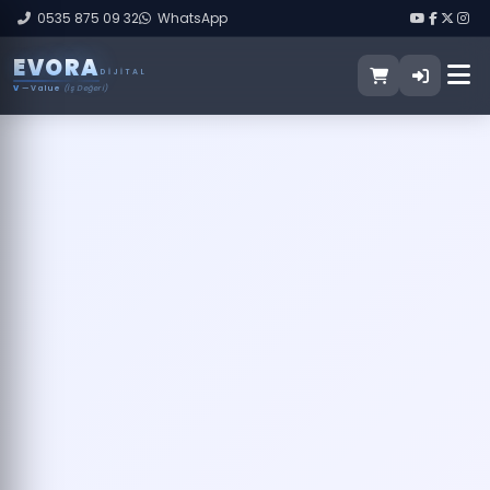
0535 875 09 32
WhatsApp
E
V
O
R
A
DIJITAL
V
— Value
(İş Değeri)