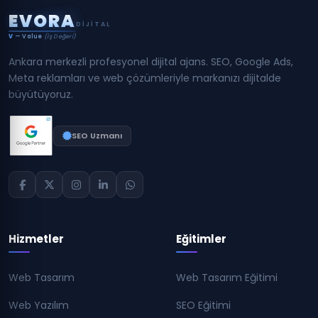
E
V
O
R
A
DIJITAL
V
— Value
(İş Değeri)
Ankara merkezli profesyonel dijital ajans. SEO, Google Ads,
Meta reklamları ve web çözümleriyle markanızı dijitalde
büyütüyoruz.
SEO Uzmanı
Hizmetler
Eğitimler
Web Tasarım
Web Tasarım Eğitimi
Web Yazılım
SEO Eğitimi