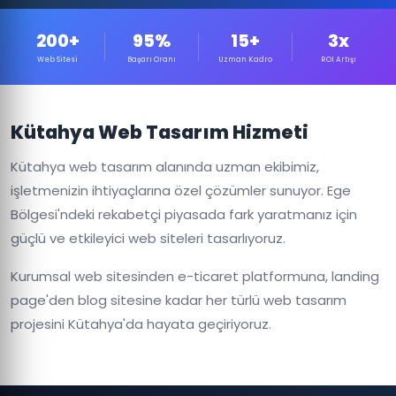
200+
95%
15+
3x
Web Sitesi
Başarı Oranı
Uzman Kadro
ROI Artışı
Kütahya Web Tasarım Hizmeti
Kütahya web tasarım alanında uzman ekibimiz,
işletmenizin ihtiyaçlarına özel çözümler sunuyor. Ege
Bölgesi'ndeki rekabetçi piyasada fark yaratmanız için
güçlü ve etkileyici web siteleri tasarlıyoruz.
Kurumsal web sitesinden e-ticaret platformuna, landing
page'den blog sitesine kadar her türlü web tasarım
projesini Kütahya'da hayata geçiriyoruz.