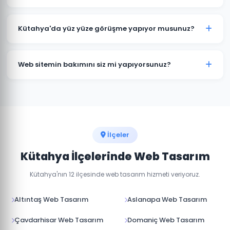
e-ticaret sitesi ve özel yazılım projeleri için farklı
paketlerimiz bulunmaktadır. Detaylı fiyat bilgisi için
Standart kurumsal web sitesi projeleri 7-14 iş günü, e-
bizimle iletişime geçin.
ticaret projeleri 15-30 iş günü içinde teslim
Kütahya'da yüz yüze görüşme yapıyor musunuz?
edilmektedir. Projenin kapsamına göre süre değişebilir.
Evet, Kütahya'daki müşterilerimizle yüz yüze veya
online görüşme imkanı sunuyoruz. Projenizin
Web sitemin bakımını siz mi yapıyorsunuz?
detaylarını birlikte değerlendirebiliriz.
Evet, teslim sonrası web sitenizin teknik bakımını,
güvenlik güncellemelerini ve içerik düzenlemelerini
yapıyoruz. Aylık bakım paketlerimiz mevcuttur.
İlçeler
Kütahya İlçelerinde Web Tasarım
Kütahya'nın 12 ilçesinde web tasarım hizmeti veriyoruz.
Altıntaş Web Tasarım
Aslanapa Web Tasarım
Çavdarhisar Web Tasarım
Domaniç Web Tasarım