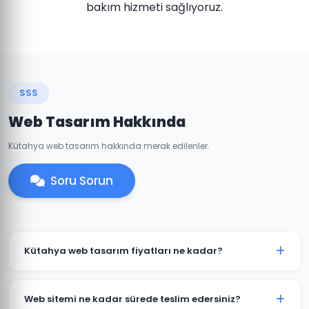
bakım hizmeti sağlıyoruz.
SSS
Web Tasarım Hakkında
Kütahya web tasarım hakkında merak edilenler.
Soru Sorun
Kütahya web tasarım fiyatları ne kadar?
Kütahya'daki web tasarım fiyatlarımız projenin
kapsamına göre değişmektedir. Kurumsal web sitesi,
Web sitemi ne kadar sürede teslim edersiniz?