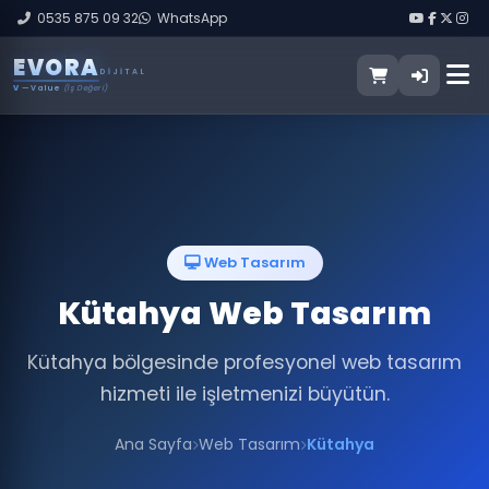
0535 875 09 32
WhatsApp
E
V
O
R
A
DIJITAL
V
— Value
(İş Değeri)
Web Tasarım
Kütahya Web Tasarım
Kütahya bölgesinde profesyonel web tasarım
hizmeti ile işletmenizi büyütün.
Ana Sayfa
Web Tasarım
Kütahya