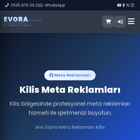
0535 875 09 32
WhatsApp
E
V
O
R
A
DIJITAL
V
— Value
(İş Değeri)
Meta Reklamları
Kilis Meta Reklamları
Kilis bölgesinde profesyonel meta reklamları
hizmeti ile işletmenizi büyütün.
Ana Sayfa
Meta Reklamları
Kilis