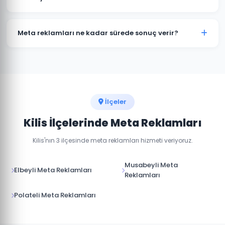
yapıyoruz.
Evet, Kilis'daki kampanyalarınız için profesyonel reklam
görselleri, video içerikler ve reklam metinleri
Meta reklamları ne kadar sürede sonuç verir?
hazırlıyoruz.
Meta reklamları hemen yayına girer. İlk sonuçları 24-
48 saat içinde görmeye başlarsınız. Optimum
performans için 1-2 haftalık öğrenme süreci gerekir.
İlçeler
Kilis İlçelerinde Meta Reklamları
Kilis'nın 3 ilçesinde meta reklamları hizmeti veriyoruz.
Musabeyli Meta
Elbeyli Meta Reklamları
Reklamları
Polateli Meta Reklamları