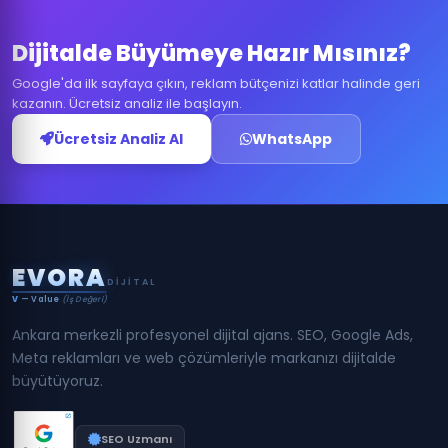
Dijitalde Büyümeye Hazır Mısınız?
Google'da ilk sayfaya çıkın, reklam bütçenizi katlar halinde geri
kazanın. Ücretsiz analiz ile başlayın.
Ücretsiz Analiz Al
WhatsApp
E
V
O
R
A
DIJITAL
V
— Value
(İş Değeri)
Ankara merkezli profesyonel dijital ajans. SEO, Google Ads,
Meta reklamları ve web çözümleriyle markanızı dijitalde
büyütüyoruz.
SEO Uzmanı