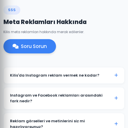
SSS
Meta Reklamları Hakkında
Kilis meta reklamları hakkında merak edilenler.
Soru Sorun
Kilis'da Instagram reklam vermek ne kadar?
Instagram reklam bütçesi hedeflerinize ve
sektörünüze göre değişir. Kilis'daki işletmeniz için
Instagram ve Facebook reklamları arasındaki
günlük 50 TL'den başlayan bütçelerle etkili
fark nedir?
kampanyalar oluşturulabilir.
Her iki platform da Meta'ya aittir ve aynı reklam
yöneticisinden yönetilir. Kilis'daki hedef kitlenizin hangi
Reklam görselleri ve metinlerini siz mi
platformda daha aktif olduğuna göre bütçe dağılımı
hazırlıyorsunuz?