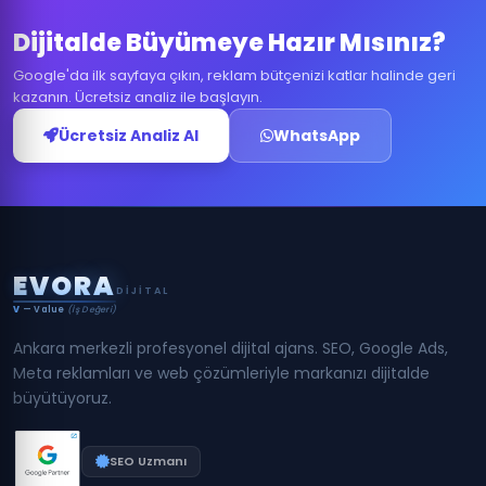
Dijitalde Büyümeye Hazır Mısınız?
Google'da ilk sayfaya çıkın, reklam bütçenizi katlar halinde geri
kazanın. Ücretsiz analiz ile başlayın.
Ücretsiz Analiz Al
WhatsApp
E
V
O
R
A
DIJITAL
V
— Value
(İş Değeri)
Ankara merkezli profesyonel dijital ajans. SEO, Google Ads,
Meta reklamları ve web çözümleriyle markanızı dijitalde
büyütüyoruz.
SEO Uzmanı