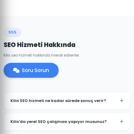
SSS
SEO Hizmeti Hakkında
Kilis seo hizmeti hakkında merak edilenler.
Soru Sorun
Kilis SEO hizmeti ne kadar sürede sonuç verir?
SEO organik bir süreçtir ve genellikle 3-6 ay içinde
anlamlı sonuçlar görülmeye başlar. Kilis'daki rekabet
Kilis'da yerel SEO çalışması yapıyor musunuz?
yoğunluğuna ve sektörünüze bağlı olarak bu süre
değişebilir.
Evet, Kilis'daki işletmeniz için Google Business Profile