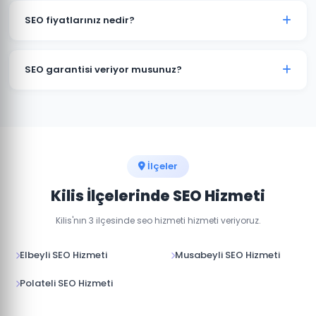
optimizasyonu, yerel anahtar kelime çalışması ve
SEO fiyatlarınız nedir?
yerel dizin kayıtları dahil kapsamlı yerel SEO hizmeti
sunuyoruz.
SEO fiyatlarımız projenin kapsamına, rekabet düzeyine
ve hedeflere göre belirlenir. Kilis'daki işletmeniz için
SEO garantisi veriyor musunuz?
ücretsiz SEO analizi yapıp size özel teklif sunabiliriz.
Google sıralama garantisi veren firmalardan uzak
durmanızı öneriyoruz. Biz sonuç odaklı çalışıyor, aylık
raporlarla şeffaf ilerleme sağlıyoruz.
İlçeler
Kilis İlçelerinde SEO Hizmeti
Kilis'nın 3 ilçesinde seo hizmeti hizmeti veriyoruz.
Elbeyli SEO Hizmeti
Musabeyli SEO Hizmeti
Polateli SEO Hizmeti