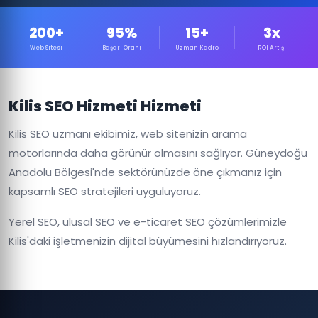
200+
95%
15+
3x
Web Sitesi
Başarı Oranı
Uzman Kadro
ROI Artışı
Kilis SEO Hizmeti Hizmeti
Kilis SEO uzmanı ekibimiz, web sitenizin arama
motorlarında daha görünür olmasını sağlıyor. Güneydoğu
Anadolu Bölgesi'nde sektörünüzde öne çıkmanız için
kapsamlı SEO stratejileri uyguluyoruz.
Yerel SEO, ulusal SEO ve e-ticaret SEO çözümlerimizle
Kilis'daki işletmenizin dijital büyümesini hızlandırıyoruz.