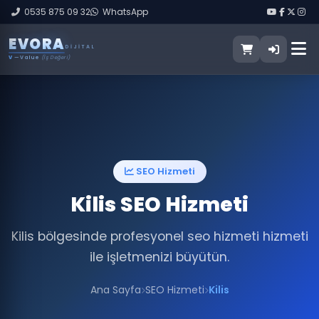
0535 875 09 32
WhatsApp
E
V
O
R
A
DIJITAL
V
— Value
(İş Değeri)
SEO Hizmeti
Kilis SEO Hizmeti
Kilis bölgesinde profesyonel seo hizmeti hizmeti
ile işletmenizi büyütün.
Ana Sayfa
SEO Hizmeti
Kilis