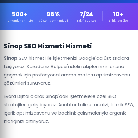
500+
98%
7/24
10+
Tamamlanan Proje
Müşteri Memnuniyeti
Teknik Destek
Yıllık Tecrübe
Sinop SEO Hizmeti Hizmeti
Sinop
SEO hizmeti ile işletmenizi Google'da üst sıralara
taşıyoruz. Karadeniz Bölgesi'ndeki rakiplerinizin önüne
geçmek için profesyonel arama motoru optimizasyonu
çözümleri sunuyoruz.
Evora Dijital olarak Sinop'daki işletmelere özel SEO
stratejileri geliştiriyoruz. Anahtar kelime analizi, teknik SEO,
içerik optimizasyonu ve backlink çalışmalarıyla organik
trafiğinizi artırıyoruz.