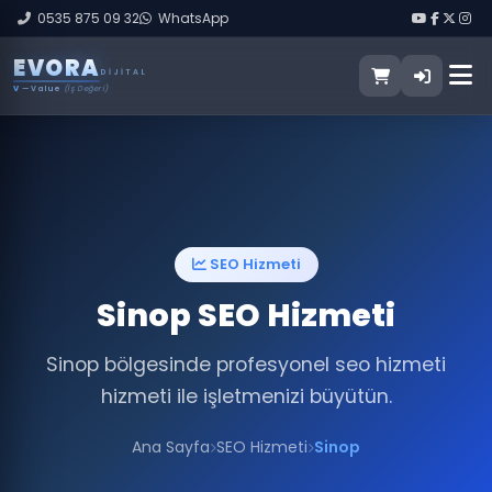
0535 875 09 32
WhatsApp
E
V
O
R
A
DIJITAL
V
— Value
(İş Değeri)
SEO Hizmeti
Sinop SEO Hizmeti
Sinop bölgesinde profesyonel seo hizmeti
hizmeti ile işletmenizi büyütün.
Ana Sayfa
SEO Hizmeti
Sinop