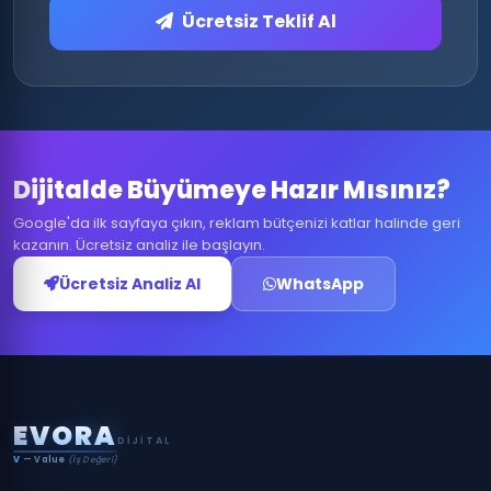
Ücretsiz Teklif Al
Dijitalde Büyümeye Hazır Mısınız?
Google'da ilk sayfaya çıkın, reklam bütçenizi katlar halinde geri
kazanın. Ücretsiz analiz ile başlayın.
Ücretsiz Analiz Al
WhatsApp
E
V
O
R
A
DIJITAL
V
— Value
(İş Değeri)