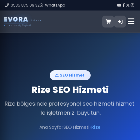
0535 875 09 32
WhatsApp
E
V
O
R
A
DIJITAL
V
— Value
(İş Değeri)
SEO Hizmeti
Rize SEO Hizmeti
Rize bölgesinde profesyonel seo hizmeti hizmeti
ile işletmenizi büyütün.
Ana Sayfa
SEO Hizmeti
Rize