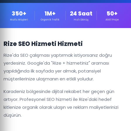
350+
1M+
24 Saat
50+
Mutlu Müşteri
Organik Trafik
Hızlı Dönüş
Aktif Proje
Rize SEO Hizmeti Hizmeti
Rize'da SEO çalışması yaptırmak istiyorsanız doğru
yerdesiniz. Google'da "Rize + hizmetiniz" araması
yapıldığında ilk sayfada yer almak, potansiyel
müşterilerinize ulaşmanın en etkili yoludur.
Karadeniz bölgesinde dijital rekabet her geçen gün
artıyor. Profesyonel SEO hizmeti ile Rize'daki hedef
kitlenize organik olarak ulaşın ve reklam maliyetlerinizi
düşürün.