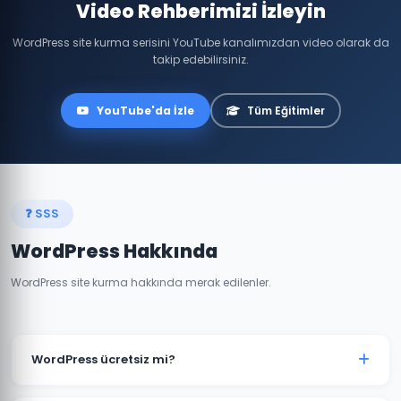
Video Rehberimizi İzleyin
WordPress site kurma serisini YouTube kanalımızdan video olarak da
takip edebilirsiniz.
YouTube'da İzle
Tüm Eğitimler
❓ SSS
WordPress Hakkında
WordPress site kurma hakkında merak edilenler.
WordPress ücretsiz mi?
Evet, WordPress yazılımı tamamen ücretsiz ve açık