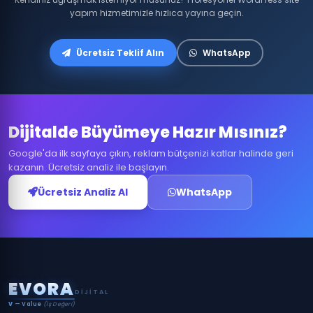
yapım hizmetimizle hızlıca yayına geçin.
Ücretsiz Teklif Alın
WhatsApp
Dijitalde Büyümeye Hazır Mısınız?
Google'da ilk sayfaya çıkın, reklam bütçenizi katlar halinde geri
kazanın. Ücretsiz analiz ile başlayın.
Ücretsiz Analiz Al
WhatsApp
E
V
O
R
A
DIJITAL
V
— Value
(İş Değeri)