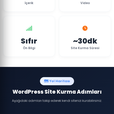
İçerik
Video
Sıfır
~30dk
Ön Bilgi
Site Kurma Süresi
🗺️ Yol Haritası
WordPress Site Kurma Adımları
Aşağıdaki adımları takip ederek kendi sitenizi kurabilirsiniz.