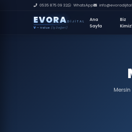
0535 875 09 32
WhatsApp
info@evoradijita
E
V
O
R
A
Ana
Biz
DIJITAL
Sayfa
Kimiz
V
— Value
(İş Değeri)
Mersin 