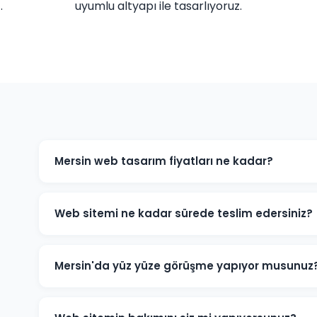
.
uyumlu altyapı ile tasarlıyoruz.
Mersin web tasarım fiyatları ne kadar?
Mersin'daki web tasarım fiyatlarımız projenin kapsam
e-ticaret sitesi ve özel yazılım projeleri için farklı pak
Web sitemi ne kadar sürede teslim edersiniz?
için bizimle iletişime geçin.
Standart kurumsal web sitesi projeleri 7-14 iş günü, e-
edilmektedir. Projenin kapsamına göre süre değişebilir
Mersin'da yüz yüze görüşme yapıyor musunuz
Evet, Mersin'daki müşterilerimizle yüz yüze veya onli
detaylarını birlikte değerlendirebiliriz.