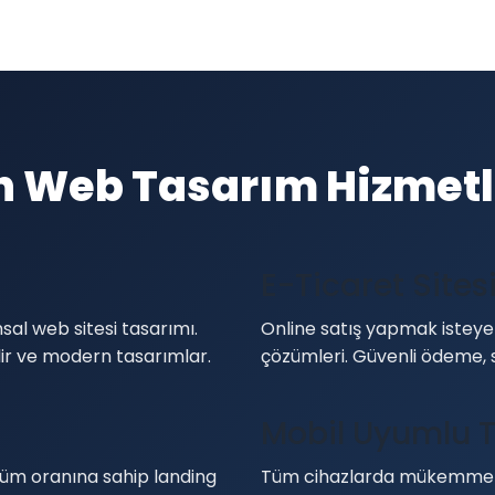
n Web Tasarım Hizmetl
E-Ticaret Sites
sal web sitesi tasarımı.
Online satış yapmak isteyen
ilir ve modern tasarımlar.
çözümleri. Güvenli ödeme, 
Mobil Uyumlu 
üm oranına sahip landing
Tüm cihazlarda mükemmel 