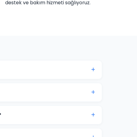
destek ve bakım hizmeti sağlıyoruz.
ına göre değişmektedir. Kurumsal web sitesi,
etlerimiz bulunmaktadır. Detaylı fiyat bilgisi
ticaret projeleri 15-30 iş günü içinde teslim
.
?
ne görüşme imkanı sunuyoruz. Projenizin