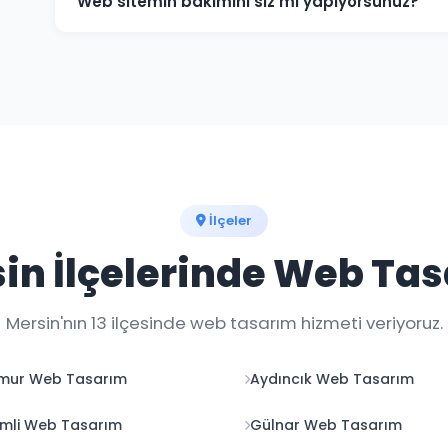
Web sitemin bakımını siz mi yapıyorsunuz?
Evet, teslim sonrası web sitenizin teknik bakımını, güv
düzenlemelerini yapıyoruz. Aylık bakım paketlerimiz 
İlçeler
in İlçelerinde Web Ta
Mersin'nın 13 ilçesinde web tasarım hizmeti veriyoruz.
mur Web Tasarım
Aydıncık Web Tasarım
mli Web Tasarım
Gülnar Web Tasarım