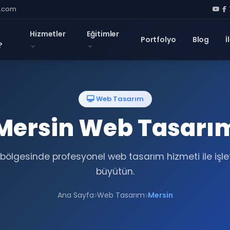
l.com
Hizmetler
Eğitimler
Portfolyo
Blog
İ
?
Web Tasarım
Mersin Web Tasarı
bölgesinde profesyonel web tasarım hizmeti ile işl
büyütün.
Ana Sayfa
Web Tasarım
Mersin