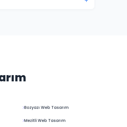
enlik güncellemelerini ve içerik
mevcuttur.
sarım
Bozyazı Web Tasarım
Mezitli Web Tasarım