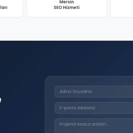
Mersin
ları
SEO Hizmeti
e