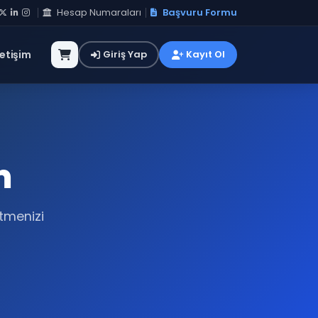
Hesap Numaraları
Başvuru Formu
letişim
Giriş Yap
Kayıt Ol
m
etmenizi