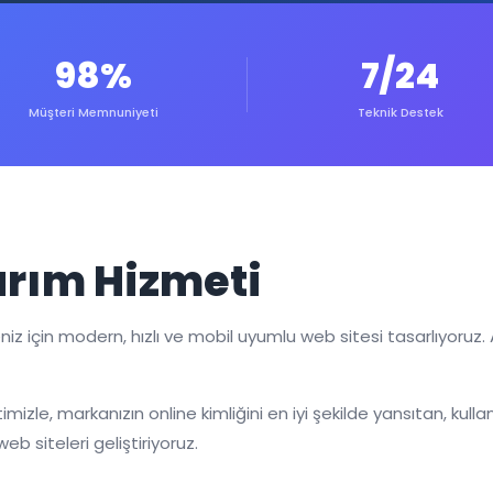
98%
7/24
Müşteri Memnuniyeti
Teknik Destek
rım Hizmeti
z için modern, hızlı ve mobil uyumlu web sitesi tasarlıyoruz.
imizle, markanızın online kimliğini en iyi şekilde yansıtan, ku
b siteleri geliştiriyoruz.