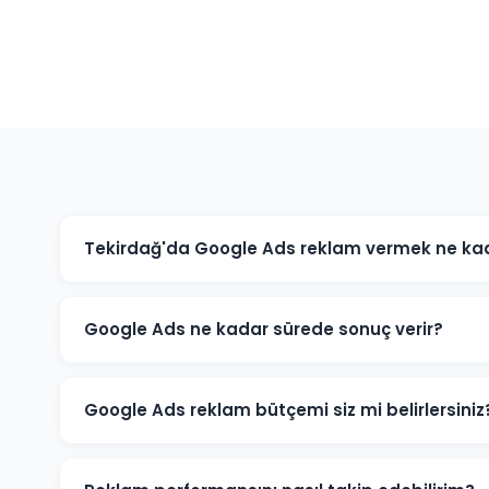
Tekirdağ'da Google Ads reklam vermek ne kad
Google Ads maliyeti sektörünüze, rekabet düzeyine ve 
işletmeniz için minimum bütçe önerisi ve tahmini sonu
Google Ads ne kadar sürede sonuç verir?
Google Ads reklamları hemen yayınlanmaya başlar. İlk
kampanya başladığı gün almaya başlarsınız. Optimiza
Google Ads reklam bütçemi siz mi belirlersiniz
Tekirdağ'daki sektörünüz ve hedeflerinize göre optim
zaman sizindir.