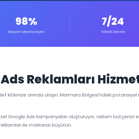
98%
7/24
Müşteri Memnuniyeti
Teknik Destek
 Ads Reklamları Hizmet
f kitlenize anında ulaşın. Marmara Bölgesi'ndeki potansiyel mü
 özel Google Ads kampanyaları oluşturuyor, reklam bütçenizi en
eklamları ile markanızı büyütün.