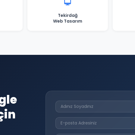
Tekirdağ
Web Tasarım
gle
çin