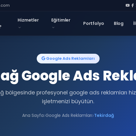
l.com
Hizmetler
Eğitimler
Portfolyo
Blog
İ
?
Google Ads Reklamları
dağ Google Ads Rekl
ğ bölgesinde profesyonel google ads reklamları hiz
işletmenizi büyütün.
Ana Sayfa
Google Ads Reklamları
Tekirdağ