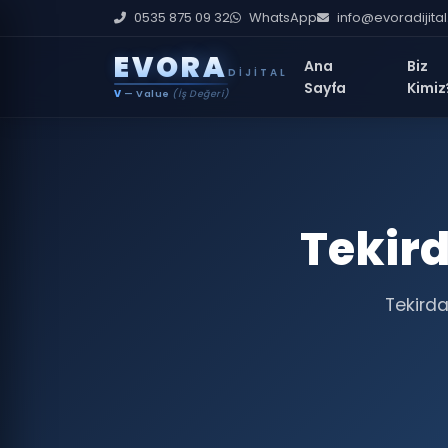
0535 875 09 32
WhatsApp
info@evoradijita
E
V
O
R
A
Ana
Biz
DIJITAL
Sayfa
Kimiz
V
— Value
(İş Değeri)
Tekir
Tekirda