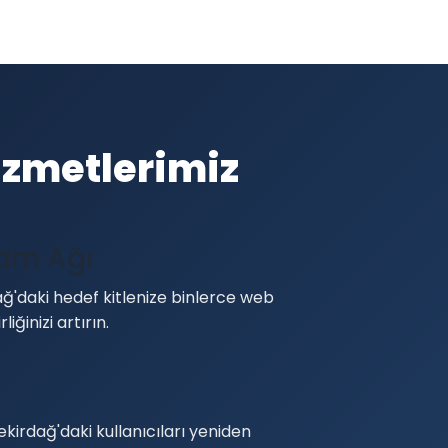
izmetlerimiz
lam Ağı
ğ'daki hedef kitlenize binlerce web
liğinizi artırın.
ekirdağ'daki kullanıcıları yeniden