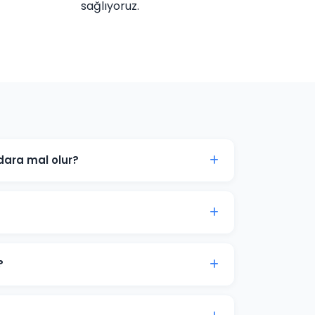
sağlıyoruz.
ara mal olur?
hedef kitlenize göre değişir. Tekirdağ'daki
çları ücretsiz danışmanlıkta paylaşabiliriz.
 tıklamaları ve dönüşümleri genellikle
syon süreci 2-4 hafta sürer.
?
um bütçe önerisi sunuyoruz. Son karar her