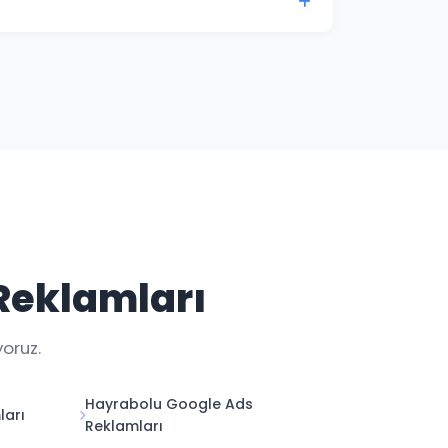
i ile Tekirdağ kampanya performansınızı her
 Reklamları
yoruz.
Hayrabolu Google Ads
ları
Reklamları