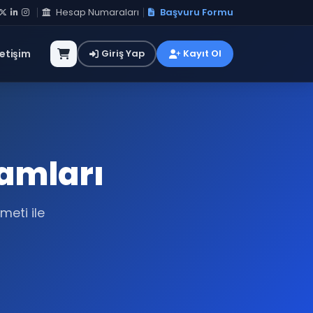
Hesap Numaraları
Başvuru Formu
letişim
Giriş Yap
Kayıt Ol
amları
meti ile