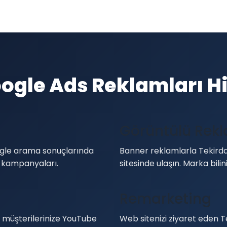
ogle Ads Reklamları H
Görüntülü Rek
oogle arama sonuçlarında
Banner reklamlarla Tekirda
 kampanyaları.
sitesinde ulaşın. Marka bilinir
Remarketing
l müşterilerinize YouTube
Web sitenizi ziyaret eden T