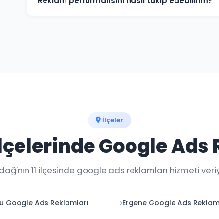
Reklam performansını nasıl takip edebilirim?
Haftalık raporlar ve gerçek zamanlı dashboard erişim
an takip edebilirsiniz.
İlçeler
lçelerinde Google Ads
dağ'nın 11 ilçesinde google ads reklamları hizmeti veri
u Google Ads Reklamları
Ergene Google Ads Reklam