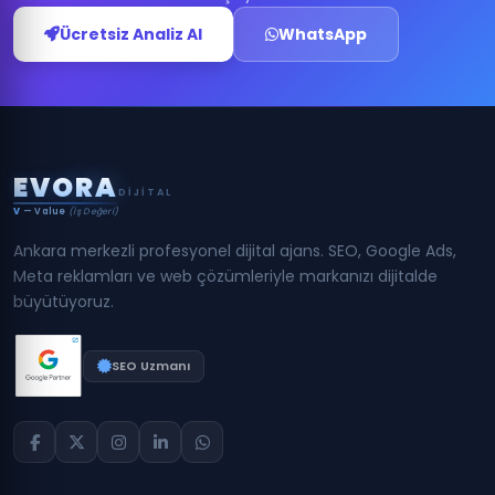
Ücretsiz Analiz Al
WhatsApp
E
V
O
R
A
DIJITAL
V
— Value
(İş Değeri)
Ankara merkezli profesyonel dijital ajans. SEO, Google Ads,
Meta reklamları ve web çözümleriyle markanızı dijitalde
büyütüyoruz.
SEO Uzmanı