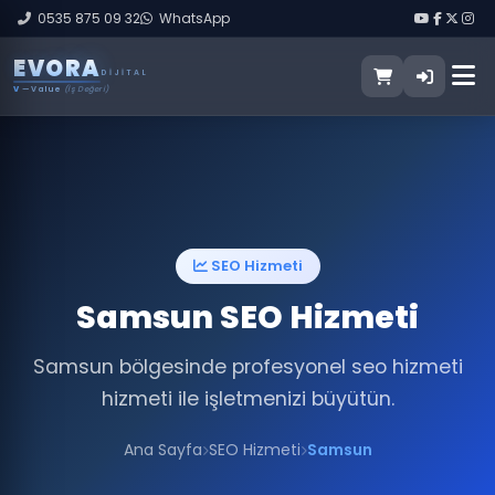
0535 875 09 32
WhatsApp
E
V
O
R
A
DIJITAL
V
— Value
(İş Değeri)
SEO Hizmeti
Samsun SEO Hizmeti
Samsun bölgesinde profesyonel seo hizmeti
hizmeti ile işletmenizi büyütün.
Ana Sayfa
SEO Hizmeti
Samsun