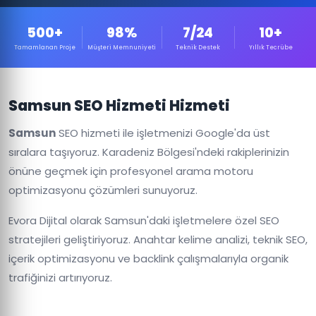
500+
98%
7/24
10+
Tamamlanan Proje
Müşteri Memnuniyeti
Teknik Destek
Yıllık Tecrübe
Samsun SEO Hizmeti Hizmeti
Samsun
SEO hizmeti ile işletmenizi Google'da üst
sıralara taşıyoruz. Karadeniz Bölgesi'ndeki rakiplerinizin
önüne geçmek için profesyonel arama motoru
optimizasyonu çözümleri sunuyoruz.
Evora Dijital olarak Samsun'daki işletmelere özel SEO
stratejileri geliştiriyoruz. Anahtar kelime analizi, teknik SEO,
içerik optimizasyonu ve backlink çalışmalarıyla organik
trafiğinizi artırıyoruz.