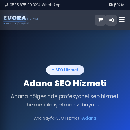
0535 875 09 32
WhatsApp
E
V
O
R
A
DIJITAL
V
— Value
(İş Değeri)
SEO Hizmeti
Adana SEO Hizmeti
Adana bölgesinde profesyonel seo hizmeti
hizmeti ile işletmenizi büyütün.
Ana Sayfa
SEO Hizmeti
Adana