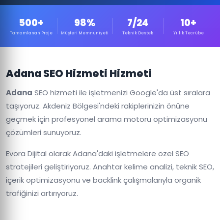
500+
98%
7/24
10+
Tamamlanan Proje
Müşteri Memnuniyeti
Teknik Destek
Yıllık Tecrübe
Adana SEO Hizmeti Hizmeti
Adana
SEO hizmeti ile işletmenizi Google'da üst sıralara
taşıyoruz. Akdeniz Bölgesi'ndeki rakiplerinizin önüne
geçmek için profesyonel arama motoru optimizasyonu
çözümleri sunuyoruz.
Evora Dijital olarak Adana'daki işletmelere özel SEO
stratejileri geliştiriyoruz. Anahtar kelime analizi, teknik SEO,
içerik optimizasyonu ve backlink çalışmalarıyla organik
trafiğinizi artırıyoruz.