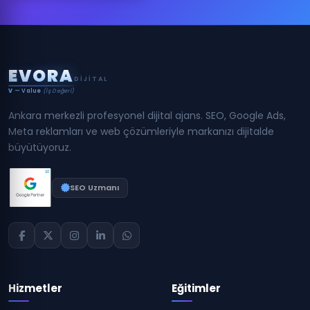
E
V
O
R
A
DIJITAL
V
— Value
(İş Değeri)
Ankara merkezli profesyonel dijital ajans. SEO, Google Ads,
Meta reklamları ve web çözümleriyle markanızı dijitalde
büyütüyoruz.
SEO Uzmanı
Hizmetler
Eğitimler