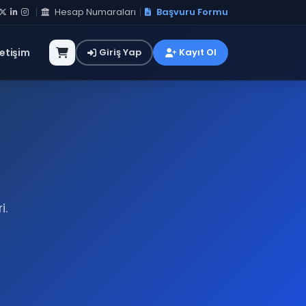
Hesap Numaraları
Başvuru Formu
letişim
Giriş Yap
Kayıt Ol
i.