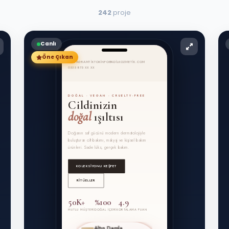
242
proje
Canlı
Öne Çıkan