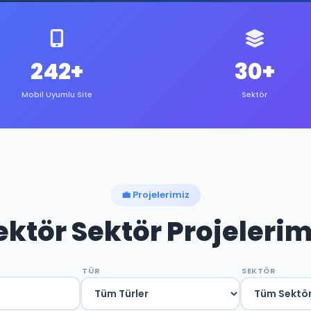
242+
30+
Mobil Uyumlu Site
Sektör
💼 Projelerimiz
ektör Sektör Projelerim
TÜR
SEKTÖR