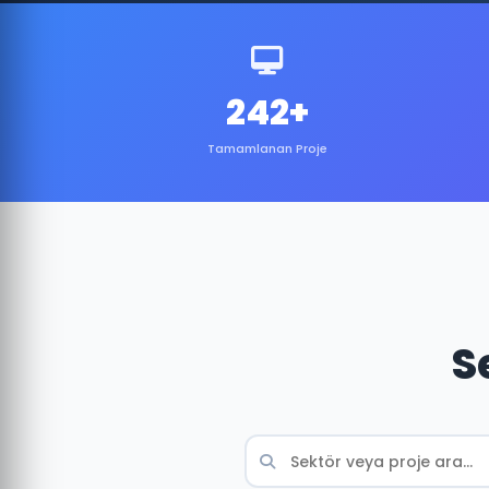
242+
Tamamlanan Proje
S