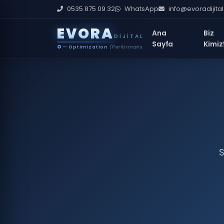
0535 875 09 32
WhatsApp
info@evoradijita
E
V
O
R
A
Ana
Biz
DIJITAL
Sayfa
Kimiz
O
— Optimization
(Performans İyileştirme)
S