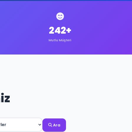
242+
Mutlu Müşteri
iz
Ara