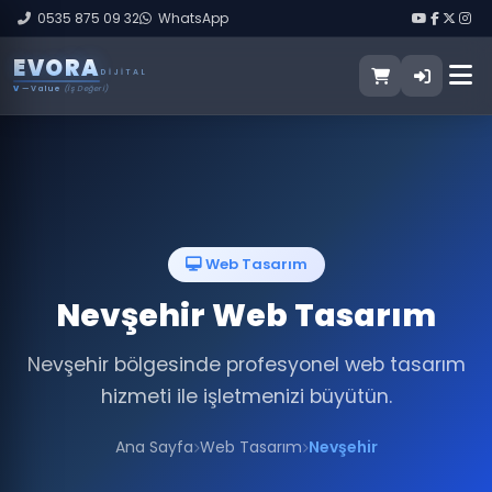
0535 875 09 32
WhatsApp
E
V
O
R
A
DIJITAL
V
— Value
(İş Değeri)
Web Tasarım
Nevşehir Web Tasarım
Nevşehir bölgesinde profesyonel web tasarım
hizmeti ile işletmenizi büyütün.
Ana Sayfa
Web Tasarım
Nevşehir