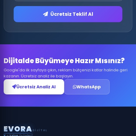
Ücretsiz Teklif Al
Dijitalde Büyümeye Hazır Mısınız?
Google'da ilk sayfaya çıkın, reklam bütçenizi katlar halinde geri
kazanın. Ücretsiz analiz ile başlayın.
Ücretsiz Analiz Al
WhatsApp
E
V
O
R
A
DIJITAL
V
— Value
(İş Değeri)