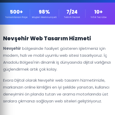
500+
98%
7/24
10+
Tamamlanan Proje
Müşteri Memnuniyeti
Teknik Destek
Yıllık Tecrübe
Nevşehir Web Tasarım Hizmeti
Nevşehir
bölgesinde faaliyet gösteren işletmeniz için
modern, hızlı ve mobil uyumlu web sitesi tasarlıyoruz. İç
Anadolu Bölgesi'nin dinamik iş dünyasında dijital varlığınızı
güçlendirmek artık çok kolay.
Evora Dijital olarak Nevşehir web tasarım hizmetimizle,
markanızın online kimliğini en iyi şekilde yansıtan, kullanıcı
deneyimini ön planda tutan ve arama motorlarında üst
sıralara çıkmanızı sağlayan web siteleri geliştiriyoruz.