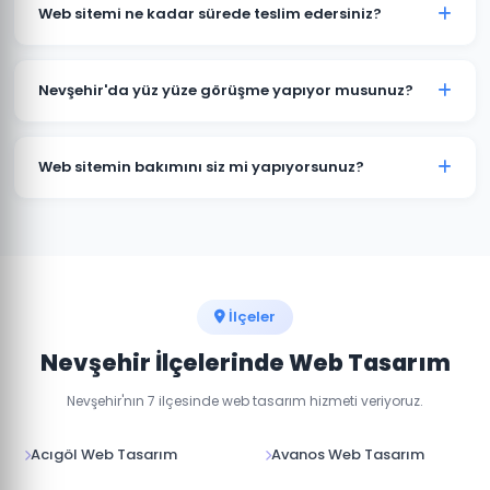
kapsamına göre değişmektedir. Kurumsal web sitesi,
Web sitemi ne kadar sürede teslim edersiniz?
e-ticaret sitesi ve özel yazılım projeleri için farklı
paketlerimiz bulunmaktadır. Detaylı fiyat bilgisi için
Standart kurumsal web sitesi projeleri 7-14 iş günü, e-
bizimle iletişime geçin.
ticaret projeleri 15-30 iş günü içinde teslim
Nevşehir'da yüz yüze görüşme yapıyor musunuz?
edilmektedir. Projenin kapsamına göre süre değişebilir.
Evet, Nevşehir'daki müşterilerimizle yüz yüze veya
online görüşme imkanı sunuyoruz. Projenizin
Web sitemin bakımını siz mi yapıyorsunuz?
detaylarını birlikte değerlendirebiliriz.
Evet, teslim sonrası web sitenizin teknik bakımını,
güvenlik güncellemelerini ve içerik düzenlemelerini
yapıyoruz. Aylık bakım paketlerimiz mevcuttur.
İlçeler
Nevşehir İlçelerinde Web Tasarım
Nevşehir'nın 7 ilçesinde web tasarım hizmeti veriyoruz.
Acıgöl Web Tasarım
Avanos Web Tasarım