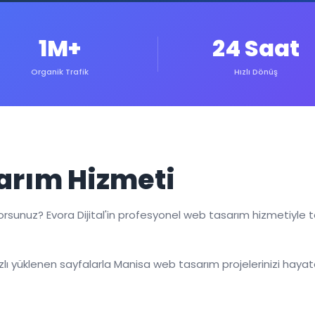
1M+
24 Saat
Organik Trafik
Hızlı Dönüş
arım Hizmeti
yorsunuz? Evora Dijital'in profesyonel web tasarım hizmetiyle t
lı yüklenen sayfalarla Manisa web tasarım projelerinizi hayata