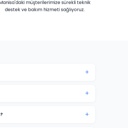
Manisa'daki müşterilerimize sürekli teknik
destek ve bakım hizmeti sağlıyoruz.
ına göre değişmektedir. Kurumsal web sitesi,
etlerimiz bulunmaktadır. Detaylı fiyat bilgisi
ticaret projeleri 15-30 iş günü içinde teslim
.
z?
ine görüşme imkanı sunuyoruz. Projenizin