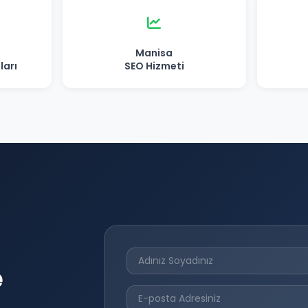
Manisa
ları
SEO Hizmeti
e