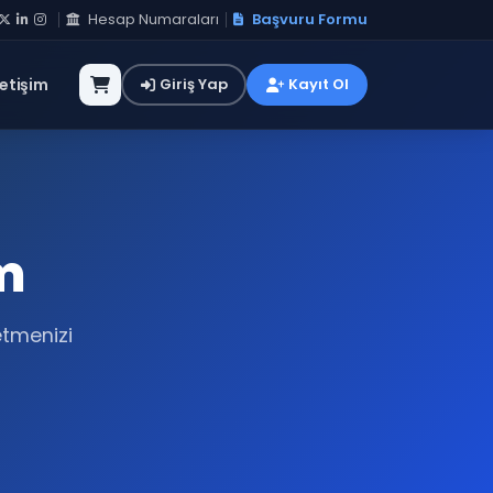
Hesap Numaraları
Başvuru Formu
letişim
Giriş Yap
Kayıt Ol
m
etmenizi