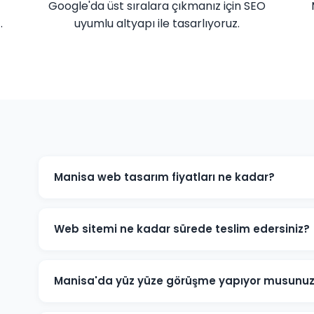
Google'da üst sıralara çıkmanız için SEO
.
uyumlu altyapı ile tasarlıyoruz.
Manisa web tasarım fiyatları ne kadar?
Manisa'daki web tasarım fiyatlarımız projenin kapsam
e-ticaret sitesi ve özel yazılım projeleri için farklı pak
Web sitemi ne kadar sürede teslim edersiniz?
için bizimle iletişime geçin.
Standart kurumsal web sitesi projeleri 7-14 iş günü, e-
edilmektedir. Projenin kapsamına göre süre değişebilir
Manisa'da yüz yüze görüşme yapıyor musunu
Evet, Manisa'daki müşterilerimizle yüz yüze veya onl