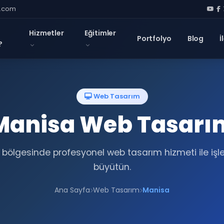
l.com
Hizmetler
Eğitimler
Portfolyo
Blog
İ
?
Web Tasarım
Manisa Web Tasarı
bölgesinde profesyonel web tasarım hizmeti ile işl
büyütün.
Ana Sayfa
Web Tasarım
Manisa