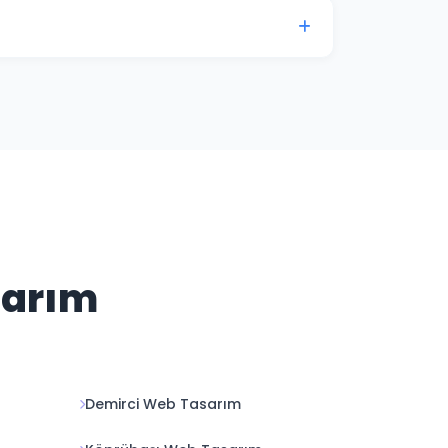
enlik güncellemelerini ve içerik
mevcuttur.
sarım
Demirci Web Tasarım