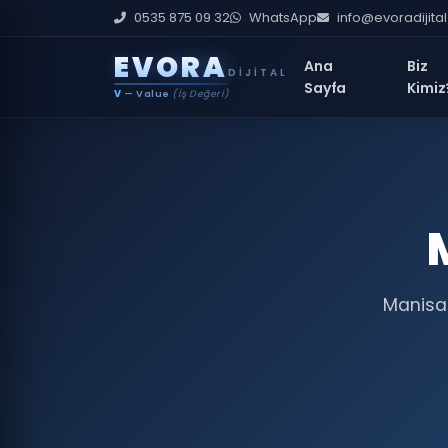
0535 875 09 32
WhatsApp
info@evoradijita
E
V
O
R
A
Ana
Biz
DIJITAL
Sayfa
Kimiz
V
— Value
(İş Değeri)
Manisa 