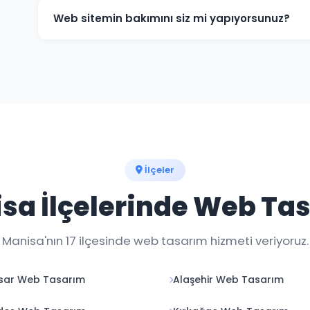
detaylarını birlikte değerlendirebiliriz.
Web sitemin bakımını siz mi yapıyorsunuz?
Evet, teslim sonrası web sitenizin teknik bakımını, güv
düzenlemelerini yapıyoruz. Aylık bakım paketlerimiz 
İlçeler
sa İlçelerinde Web Ta
Manisa'nın 17 ilçesinde web tasarım hizmeti veriyoruz.
sar Web Tasarım
Alaşehir Web Tasarım