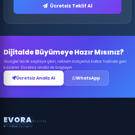
Ücretsiz Teklif Al
Dijitalde Büyümeye Hazır Mısınız?
Google'da ilk sayfaya çıkın, reklam bütçenizi katlar halinde geri
kazanın. Ücretsiz analiz ile başlayın.
Ücretsiz Analiz Al
WhatsApp
E
V
O
R
A
DIJITAL
V
— Value
(İş Değeri)