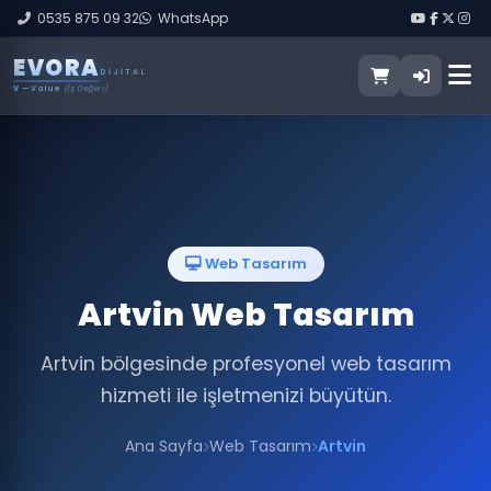
0535 875 09 32
WhatsApp
E
V
O
R
A
DIJITAL
V
— Value
(İş Değeri)
Web Tasarım
Artvin Web Tasarım
Artvin bölgesinde profesyonel web tasarım
hizmeti ile işletmenizi büyütün.
Ana Sayfa
Web Tasarım
Artvin