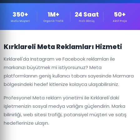
350+
1M+
24 Saat
50+
Mutlu Müşteri
Organik Trafik
Hızlı Dönüş
Aktif Proje
Kırklareli Meta Reklamları Hizmeti
Kırklareli'da Instagram ve Facebook reklamları ile
markanızı büyütmek mi istiyorsunuz? Meta
platformlarının geniş kullanıcı tabanı sayesinde Marmara
bölgesindeki hedef kitlenize kolayca ulaşabilirsiniz.
Profesyonel Meta reklam yönetimi ile Kırklareli'daki
işletmenizin sosyal medya varlığını güçlendirin. Marka
bilinirliği, web sitesi trafiği, potansiyel müşteri ve satış
hedeflerinize ulaşın.