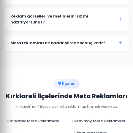
kampanyalar oluşturulabilir.
Her iki platform da Meta'ya aittir ve aynı reklam
yöneticisinden yönetilir. Kırklareli'daki hedef kitlenizin
Reklam görselleri ve metinlerini siz mi
hangi platformda daha aktif olduğuna göre bütçe
hazırlıyorsunuz?
dağılımı yapıyoruz.
Evet, Kırklareli'daki kampanyalarınız için profesyonel
reklam görselleri, video içerikler ve reklam metinleri
Meta reklamları ne kadar sürede sonuç verir?
hazırlıyoruz.
Meta reklamları hemen yayına girer. İlk sonuçları 24-
48 saat içinde görmeye başlarsınız. Optimum
performans için 1-2 haftalık öğrenme süreci gerekir.
İlçeler
Kırklareli İlçelerinde Meta Reklamları
Kırklareli'nın 7 ilçesinde meta reklamları hizmeti veriyoruz.
Babaeski Meta Reklamları
Demirköy Meta Reklamları
Lüleburgaz Meta