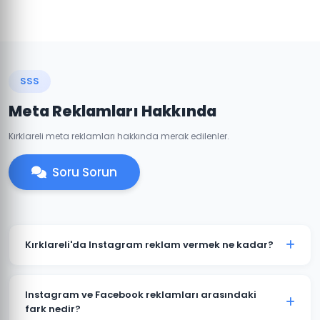
SSS
Meta Reklamları Hakkında
Kırklareli meta reklamları hakkında merak edilenler.
Soru Sorun
Kırklareli'da Instagram reklam vermek ne kadar?
Instagram reklam bütçesi hedeflerinize ve
sektörünüze göre değişir. Kırklareli'daki işletmeniz için
Instagram ve Facebook reklamları arasındaki
günlük 50 TL'den başlayan bütçelerle etkili
fark nedir?