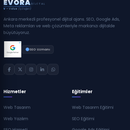
E
V
O
R
A
DIJITAL
V
— Value
(İş Değeri)
Ankara merkezli profesyonel dijital ajans. SEO, Google Ads,
Meta reklamları ve web çözümleriyle markanızı dijitalde
büyütüyoruz.
SEO Uzmanı
Hizmetler
Eğitimler
Web Tasarım
Web Tasarım Eğitimi
Web Yazılım
SEO Eğitimi
SEO Hizmeti
Google Ads Eğitimi