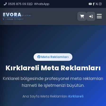
0535 875 09 32
WhatsApp
E
V
O
R
A
DIJITAL
V
— Value
(İş Değeri)
Meta Reklamları
Kırklareli Meta Reklamları
Kırklareli bölgesinde profesyonel meta reklamları
hizmeti ile işletmenizi büyütün.
Ana Sayfa
Meta Reklamları
Kırklareli